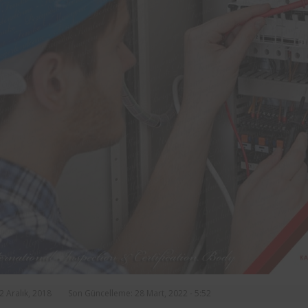
rasında, ilçe
markalarından Aynes Gıda bünye
n asansörlerin
bulunan iş ekipmanlarının peri
 2 yıl süre ile
kontrolleri Femko tarafı
denetlenmektedir.
2 Aralık, 2018
Son Güncelleme: 28 Mart, 2022 - 5:52