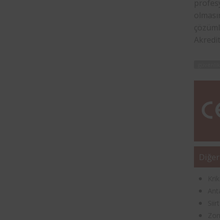
profesy
olmasın
çözüml
Akredi
güvenlik
Diğer
Kri
Ant
Sii
Zon