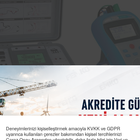
 LVD kaçak akım testi, toprak sürekliliği testi, yüksek gerili
le firmamız hasar ve kazaları en aza indirmek için çalışmakt
ğı gibi kalitesini de arttırmaktadır.
Malatya kaçak akım test
Deneyimlerinizi kişiselleştirmek amacıyla KVKK ve GDPR
5/AT)
asansör
yönetmeliğine uygun hareket ederek aşağıda be
uyarınca kullanılan çerezler bakımından kişisel tercihlerinizi
Çerez Onay Aracından yönetebilir, daha fazla bilgi için Veri ve