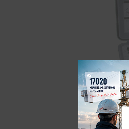
Malatya
testi i
sağladı
2006/9