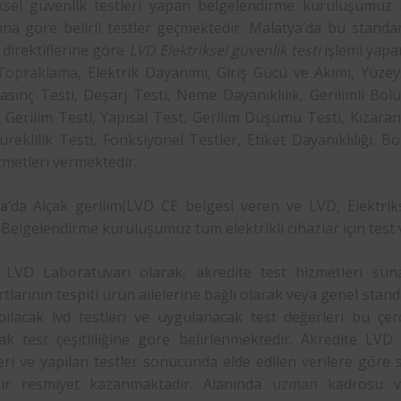
iksel güvenlik testleri yapan belgelendirme kuruluşumuz b
ına göre belirli testler geçmektedir. Malatya’da bu standa
 direktiflerine göre
LVD Elektriksel güvenlik testi
işlemi yapa
Topraklama
, Elektrik Dayanımı, Giriş Gücü ve Akımı, Yüz
asınç Testi, Deşarj Testi, Neme Dayanıklılık, Gerilimli Bö
Gerilim Testi, Yapısal Test, Gerilim Düşümü Testi, Kızaran 
Süreklilik Testi, Fonksiyonel Testler, Etiket Dayanıklılığı, 
zmetleri vermektedir.
a
‘da Alçak gerilim(LVD CE belgesi veren ve LVD, Elektri
elgelendirme kuruluşumuz tüm elektrikli cihazlar için test
LVD Laboratuvarı olarak, akredite test hizmetleri suna
tlarının tespiti ürün ailelerine bağlı olarak veya genel stand
apılacak lvd testleri ve uygulanacak test değerleri bu çer
ak test çeşitliliğine göre belirlenmektedir. Akredite LVD 
ri ve yapılan testler sonucunda elde edilen verilere göre su
ir resmiyet kazanmaktadır. Alanında
uzman
kadrosu ve 