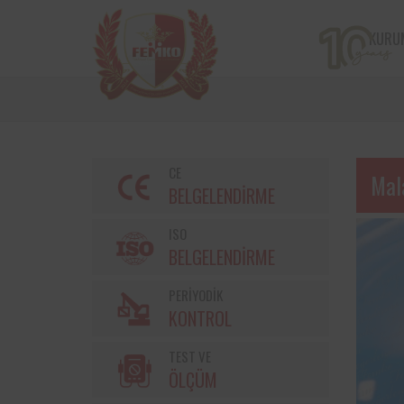
KURU
CE
Mal
BELGELENDİRME
ISO
BELGELENDİRME
PERİYODİK
Bir çiftçi kooperatifi olan v
KONTROL
markalarından Torku’nu
bulunan iş ekipmanların
TEST VE
kontrolleri Femko 
denetlenmektedir.
ÖLÇÜM