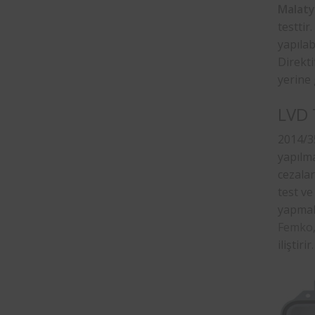
Malaty
testtir
yapılab
Direkti
yerine 
LVD 
2014/35
yapılma
cezala
test v
yapmak
Femko
iliştirir.