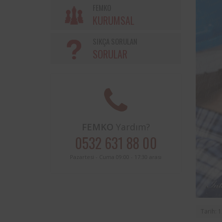
Söke Belediyesi ve Femko a
FEMKO
sınırları içerisinde buluna
KURUMSAL
periyodik kontrolleri hususunda
protokol imzalanmıştır.
SIKÇA SORULAN
SORULAR
FEMKO
Yardım?
0532 631 88 00
Pazartesi - Cuma 09:00 - 17:30 arası
Tarih: 1