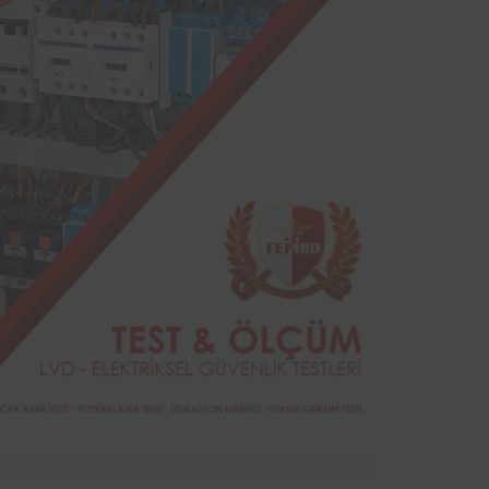
sinde
yodik
ndan