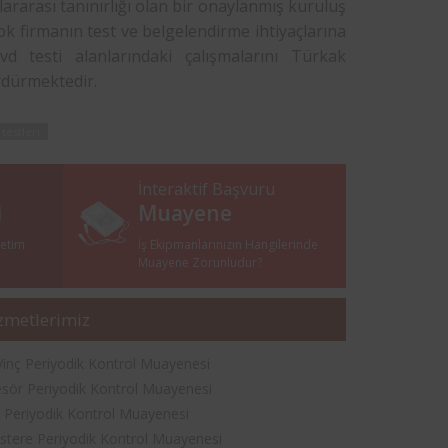
ararası tanınırlığı olan bir onaylanmış kuruluş
k firmanın test ve belgelendirme ihtiyaçlarına
 testi alanlarındaki çalışmalarını Türkak
rdürmektedir.
 testleri
İnteraktif Başvuru
i
Muayene
netim
İş Ekipmanlarınızın Hangilerinde
i
Muayene Zorunludur?
zmetlerimiz
Vinç Periyodik Kontrol Muayenesi
ör Periyodik Kontrol Muayenesi
 Periyodik Kontrol Muayenesi
estere Periyodik Kontrol Muayenesi