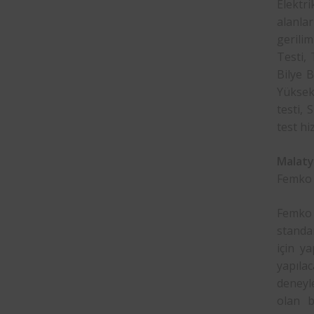
Elektr
alanlar
gerilim
Testi,
Bilye B
Yüksek 
testi, 
test hi
Malaty
Femko B
Femko 
standar
için y
yapılac
deneyle
olan b