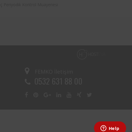
nç Periyodik Kontrol Muayenesi
FEMKO
İletişim
0532 631 88 00