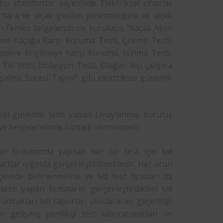
u standartlar sayesinde Elektriksel cihazlar
rtlara ve alçak gerilim yönetmeliğine ve alçak
n Femko belgelendirme kuruluşu, “Kaçak Akım
eysel Kaçağa Karşı Koruma Testi, Çekme Testi,
lümlere Erişilmeye Karşı Koruma, Isınma Testi,
Tel testi, İzolasyon Testi, Olağan dışı çalışma
Boşalma Süresi Tayini” gibi elektriksel güvenlik
ksel güvenlik testi yapan Onaylanmış kuruluş
 ve belgelendirme hizmeti vermektedir.
n firmamızda yapılan her bir test için lvd
artlar ışığında gerçekleştirilmektedir. Her ürün
çevede belirlenmekte ve lvd test fiyatları da
testi yapan firmaların gerçekleştirdikleri lvd
ndukları lvd raporları uluslararası geçerliliği
gelişmiş yenilikçi test laboratuvarları ile