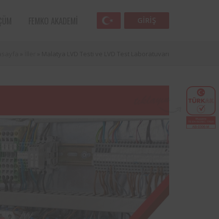
ÇÜM
FEMKO AKADEMI
GIRIŞ
asayfa
»
İller
»
Malatya LVD Testi ve LVD Test Laboratuvarı
Femko
lunan
lleri
 öncü