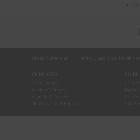
Seb
Hesap Numaraları
Femko Uluslararası Teknik Kont
CE BELGESI
ISO B
LVD CE Belgesi
İş Güvenl
Makina CE Belgesi
Bilgi Güv
Asansör CE Belgesi
Kalite Y
Tıbbi Cihazlar CE Belgesi
Gıda Güv