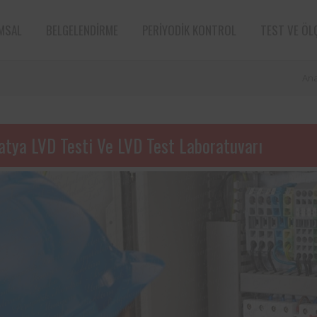
MSAL
BELGELENDIRME
PERIYODIK KONTROL
TEST VE ÖL
An
atya LVD Testi Ve LVD Test Laboratuvarı
e sektörün öncü
Aksa Doğalgaz Dağıtım A.Ş. ile 
n bünyesinde
arasında, kurum bünyesinde bu
ın periyodik
ekipmanların periyodik kontro
tarafından
hususunda protokol sağlanmıştır.
Süt ve süt ürünleri sektörünün