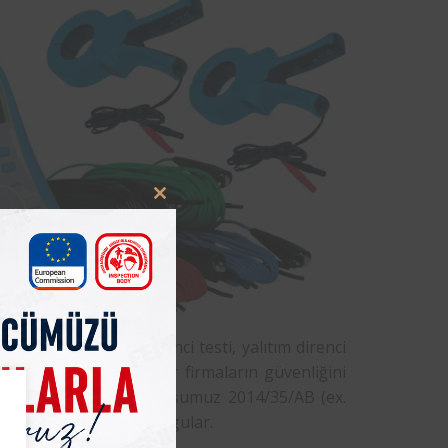
Close
this
module
m testi, izolasyon direnci testi, yalıtım direnci
adır. Yapılan bu testler firmaların güvenliğini
i
yapan
Femko
kuruluşumuz 2014/35/AB (ex.
lirttiğimiz testleri uygular.