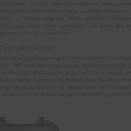
a
LVD testi
, LVD Test Laboratuvarı Elektrikli aklınıza geleb
. Her elektrikli cihazın üretici firmalar tarafından mutlaka LVD 
ilmesi için Avrupa birliği üye ülkeleri tarafından hazırla
fi’ne uygun olarak testleri yapılmalıdır.
LVD testi
ni ilgili 
getirmek yasal bir zorunluluktur.
Test Laboratuvarı
/AB Alçak yönetmeliğine göre üretilen Elektrikli tüm cihazl
lıdır.
LVD testi
yapılmayan ürünler piyasaya giremediği gi
r verilmektedir. Malatya’da Alçak gerilim LVD, CE belgesi v
e belgelendirme hizmetlerinde mutlaka Alçak Gerilim Yönet
tadır. Alçak gerilim LVD, CE belgesi veren ve Elektrikse
, 2014/35/EU LVD direktifi kapsamında testler yaparak dur