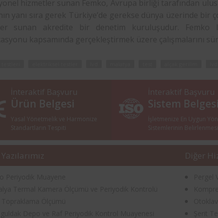
onel hizmetler sunan Femko, Avrupa birliği tarafından ulusl
ın yanı sıra gerek Türkiye’de gerekse dünya üzerinde bir ço
er sunan akredite bir denetim kuruluşudur. Femko lvd
tasyonu kapsamında gerçekleştirmek üzere çalışmalarını sü
 testleri
elektriksel testler
lvd
malatya
test
alçak gerilim
lvd
İnteraktif Başvuru
İnteraktif Başvuru
Ürün Belgesi
Sistem Belges
Yasal Yönetmelik ve Harmonize
İşletmenize En Uygun Yö
Standartların Tespiti
Sistemlerinin Belirlenmes
 Yazılarımız
Diğer Hi
ko Periyodik Muayene
Pergel 
alya Termal Kamera Ölçümü ve Periyodik Kontrolü
Kompres
rt Topraklama Ölçümü
Otoklav
guldak Depo ve Raf Periyodik Kontrol Muayenesi
Şerit T