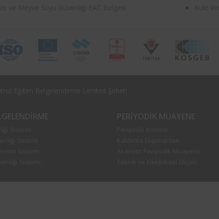
ze ve Meyve Suyu Güvenliği EAC Belgesi
Kule Vi
rol Eğitim Belgelendirme Limited Şirketi
ELGELENDIRME
PERIYODIK MUAYENE
iği Sistemi
Periyodik Kontrol
enliği Sistemi
Kaldırma Ekipmanları
önetim Sistemi
Asansör Periyodik Muayene
enliği Sistemi
Teknik ve Elektriksel Ölçüm