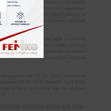
 taşıdıkları için mutlaka
muayene
kuruluşları
lleri yapılmalıdır. Zira kontrolleri yapılmayan
gunluğu oluşabileceği için rafların yıkılması ve
 Türkiye de
depo ve raf sistemleri periyodik
 Ekipmanlarının Kullanımında Sağlık ve Güvenlik
ile ilgili sağlık ve güvenlik yönünden uyulması
de firmaların iş güvenliği uzmanları tarafından
 sıkça karşılaşılan ekipman olarak karşımıza
tmelik çerçevesinde “TS EN 15635” standardına
ılmalıdır. TS EN 15635 standart’ı “Çelik Statik
ımı”nı içerir. Yürürlükte olan bu standart
rler.
po sistemleri
raf sistemleri
çelik raf
raf
depo