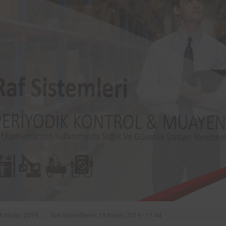
Söke Belediyesi ve Femko arasında
sınırları içerisinde bulunan asansö
periyodik kontrolleri hususunda 2 yıl s
protokol imzalanmıştır.
18 Nisan, 2019
Son Güncelleme: 18 Nisan, 2019 - 11:44