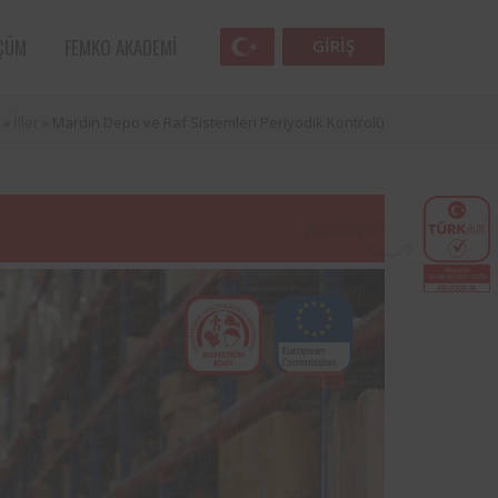
ÇÜM
FEMKO AKADEMI
GIRIŞ
»
İller
»
Mardin Depo ve Raf Sistemleri Periyodik Kontrolü
ün öncü
Aksa Doğalgaz Dağıtım A.Ş. ile Femko
sinde
arasında, kurum bünyesinde bulunan
yodik
ekipmanların periyodik kontrolleri
ndan
hususunda protokol sağlanmıştır.
Süt ve süt ürünleri sektörünün öncü