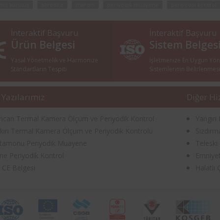
mış kuruluş
akredite
mardin
periyodik muayene
periyodik kontrol
İnteraktif Başvuru
İnteraktif Başvuru
Ürün Belgesi
Sistem Belges
Yasal Yönetmelik ve Harmonize
İşletmenize En Uygun Yö
Standartların Tespiti
Sistemlerinin Belirlenmes
 Yazılarımız
Diğer Hi
incan Termal Kamera Ölçüm ve Periyodik Kontrol
Yangın 
kırı Termal Kamera Ölçüm ve Periyodik Kontrolü
Sızdırm
tamonu Periyodik Muayene
Teleski
rne Periyodik Kontrol
Emniyet
ı CE Belgesi
Halatlı