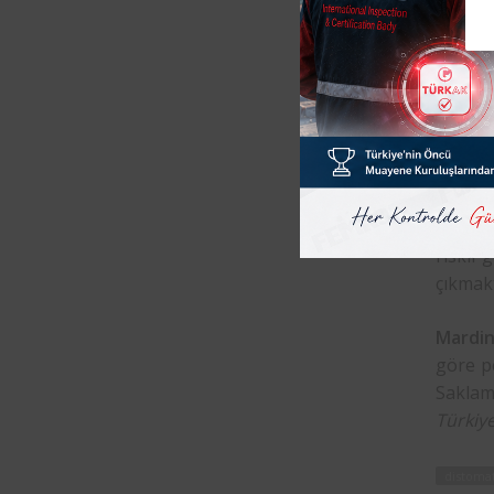
Mardi
tarafın
depo ve
devril
kontrol
6331 sa
Şartlar
gereken
riskli 
çıkmakt
Mardin
göre p
Saklam
Türkiy
distoma