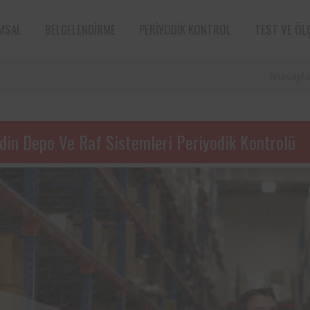
MSAL
BELGELENDIRME
PERIYODIK KONTROL
TEST VE ÖL
Anasayfa
din Depo Ve Raf Sistemleri Periyodik Kontrolü
Bir çiftçi kooperatifi olan ve sektör
markalarından Torku’nun bünye
bulunan iş ekipmanlarının peri
kontrolleri Femko tarafı
denetlenmektedir.