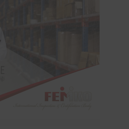
, ilçe
markalarından Aynes Gıda bünyesinde
rlerin
bulunan iş ekipmanlarının periyodik
üre ile
kontrolleri Femko tarafından
denetlenmektedir.