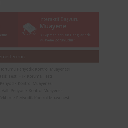
İnteraktif Başvuru
i
Muayene
netim
İş Ekipmanlarınızın Hangilerinde
i
Muayene Zorunludur?
zmetlerimiz
Hortumu Periyodik Kontrol Muayenesi
azlık Testi – IP Koruma Testi
 Periyodik Kontrol Muayenesi
 Valfi Periyodik Kontrol Muayenesi
 Çektirme Periyodik Kontrol Muayenesi