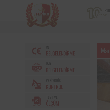
KURU
CE
Mar
BELGELENDİRME
ISO
BELGELENDİRME
PERİYODİK
KONTROL
TEST VE
ÖLÇÜM