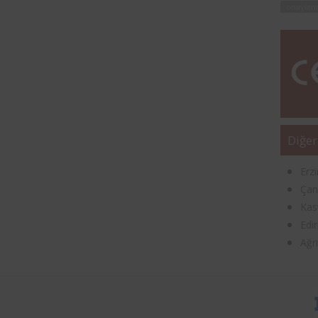
onaylan
Diğer
Erz
Çan
Kas
Edi
Ağr