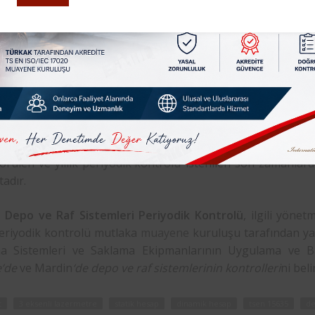
n
de Depo ve Raf sistemlerinin, çok büyük ve ağır malzemeler
dan ilgili Yönetmelik ve standartlara göre periyodik kontro
 raflar üzerinde taşıdığı ağır yükler nedeni ile bir metal yor
mesi gibi ölümcül kazalara yol açabilir. Mardin ve tüm
leri
‘nin yapılması yasal bir zorunluluktur.
yılı “İş Sağlığı ve Güvenliği Kanunu” uyarınca çıkarılan “İş
ı Yönetmeliği”, iş yerlerinde bulunan ekipmanların kullanımı 
 asgari şartları belirlemiştir. Bu kapsamda; Raf Sistemleri 
görülen ve yıllık
periyodik kontrolü
istenilen son zamanlarda
adır.
 Depo ve Raf Sistemleri Periyodik Kontrolü
, ilgili yöne
eriyodik kontrolü mutlaka
muayene
kuruluşu tarafından yap
a Sistemleri ve Saklama Ekipmanlarının Uygulama ve Bak
e’de
ve Mardin
‘de depo ve raf sistemlerinin kontrolleri
ni beli
t
3 eksenli lazermetre
statik hesap
dinamik hesap
tsen 15635
de