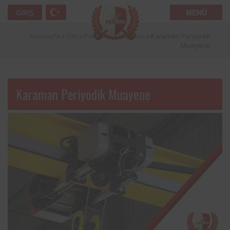
MENÜ
GIRIŞ
Anasayfa
»
İller
»
Periyodik Muayene
»
Karaman Periyodik
Muayene
Karaman Periyodik Muayene