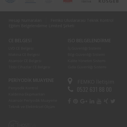
Hesap Numaraları
Femko Uluslararası Teknik Kontrol
Eğitim Belgelendirme Limited Şirketi
CE BELGESI
ISO BELGELENDIRME
LVD CE Belgesi
İş Güvenliği Sistemi
Makina CE Belgesi
Bilgi Güvenliği Sistemi
Asansör CE Belgesi
Kalite Yönetim Sistemi
Tıbbi Cihazlar CE Belgesi
Gıda Güvenliği Sistemi
PERIYODIK MUAYENE
FEMKO
İletişim
0532 631 88 00
Periyodik Kontrol
Kaldırma Ekipmanları
Asansör Periyodik Muayene
Teknik ve Elektriksel Ölçüm