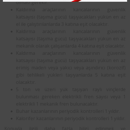
olması gerekir.
Kaldırma araçlarının kancalarının güvenlik
katsayısı (taşıma gücü) taşıyacakları yükün en az
el ile çalıştırılanlarda 3 katına eşit olacaktır.
Kaldırma araçlarının kancalarının güvenlik
katsayısı (taşıma gücü) taşıyacakları yükün en az
mekanik olarak çalışanlarda 4 katına eşit olacaktır.
Kaldırma araçlarının kancalarının güvenlik
katsayısı (taşıma gücü) taşıyacakları yükün en az
erimiş maden veya yakıcı veya aşındırıcı (korozif)
gibi tehlikeli yükleri taşıyanlarda 5 katına eşit
olacaktır.
5 ton ve üzeri yük taşıyan raylı vinçlerde
bulunması gereken elektrikli fren sayısı veya 1
elektrikli 1 mekanik fren bulunacaktır.
Buhar kazanlarının periyodik kontrolleri 1 yıldır.
Kalorifer kazanlarının periyodik kontrolleri 1 yıldır.
Konuyla ilgili daha fazla bilgi edinmek ve