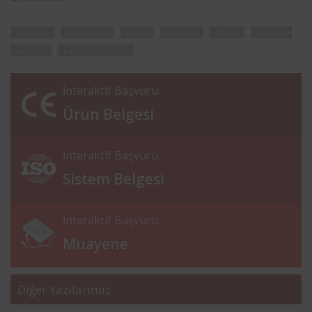
karaman
iş ekipmanı
iş yeri
denetim
basınç
periyodik
muayene
periyodik kontrol
İnteraktif Başvuru
Ürün Belgesi
İnteraktif Başvuru
Sistem Belgesi
İnteraktif Başvuru
Muayene
Diğer Yazılarımız