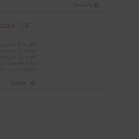
Devamı..
ası) – CE
rlanan Elektrikli
rarası tanınırlık
ktriksel Güvenlik
e işlemlerinizin
ikli su pompaları
Devamı..