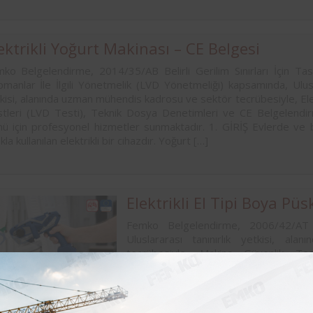
ektrikli Yoğurt Makinası – CE Belgesi
ko Belgelendirme, 2014/35/AB Belirli Gerilim Sınırları İçin Tasa
pmanlar İle İlgili Yönetmelik (LVD Yönetmeliği) kapsamında, Ulusla
kisi, alanında uzman mühendis kadrosu ve sektör tecrübesiyle, Ele
tleri (LVD Testi), Teknik Dosya Denetimleri ve CE Belgelendirm
ü için profesyonel hizmetler sunmaktadır. 1. GİRİŞ Evlerde ve 
ıkla kullanılan elektrikli bir cihazdır. Yoğurt […]
Elektrikli El Tipi Boya P
Femko Belgelendirme, 2006/42/AT 
Uluslararası tanınırlık yetkisi, 
tecrübesiyle, Makina Güvenlik Te
Belgelendirme işlemlerinizin tümü için 
çalışma; tek fazlı a.a. veya d.a. aletler i
440 […]