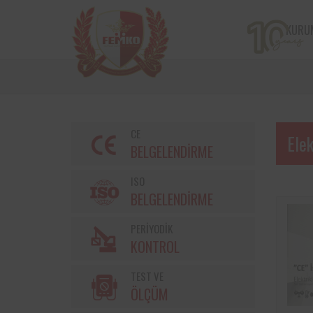
KURU
CE
Elek
BELGELENDİRME
ISO
BELGELENDİRME
PERİYODİK
Bir çiftçi kooperatifi olan v
KONTROL
markalarından Torku’nu
bulunan iş ekipmanların
TEST VE
kontrolleri Femko 
denetlenmektedir.
ÖLÇÜM