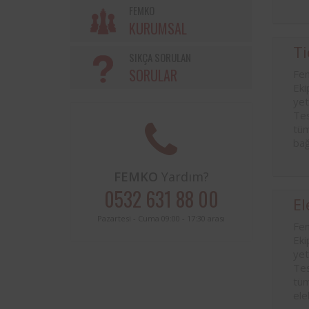
Söke Belediyesi ve Femko a
FEMKO
sınırları içerisinde buluna
KURUMSAL
periyodik kontrolleri hususunda
protokol imzalanmıştır.
Ti
SIKÇA SORULAN
SORULAR
Fem
Eki
yet
Tes
tüm
bağ
FEMKO
Yardım?
0532 631 88 00
El
Pazartesi - Cuma 09:00 - 17:30 arası
Fem
Eki
yet
Tes
tüm
ele