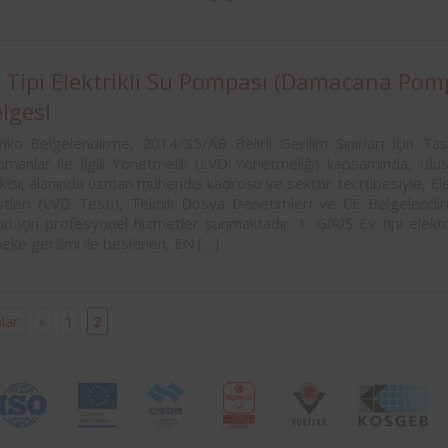
 Tipi Elektrikli Su Pompası (Damacana Pomp
lgesi
ko Belgelendirme, 2014/35/AB Belirli Gerilim Sınırları İçin Tasa
pmanlar İle İlgili Yönetmelik (LVD Yönetmeliği) kapsamında, Ulusla
kisi, alanında uzman mühendis kadrosu ve sektör tecrübesiyle, Ele
tleri (LVD Testi), Teknik Dosya Denetimleri ve CE Belgelendirm
ü için profesyonel hizmetler sunmaktadır. 1. GİRİŞ Ev tipi elektr
eke gerilimi ile beslenen, EN […]
lar
«
1
2