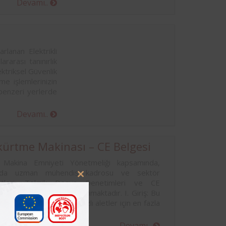
Devamı..
rlanan Elektrikli
rarası tanınırlık
ktriksel Güvenlik
e işlemlerinizin
benzeri yerlerde
Devamı..
üskürtme Makinası – CE Belgesi
Makina Emniyeti Yönetmeliği kapsamında,
alanında uzman mühendis kadrosu ve sektör
Close
stleri, Teknik Dosya Denetimleri ve CE
this
profesyonel hizmetler sunmaktadır. I. Giriş: Bu
module
çin en fazla 250 V ve üç fazlı aletler için en fazla
Devamı..