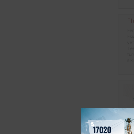
El
Fem
Eki
yet
Tes
tüm
sıkl