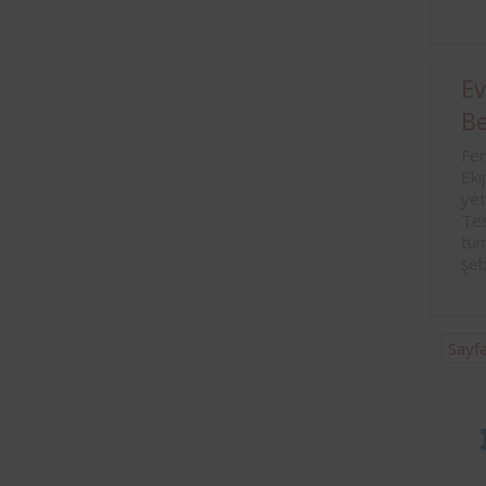
Ev
Be
Fem
Eki
yet
Tes
tüm
şeb
Sayfa