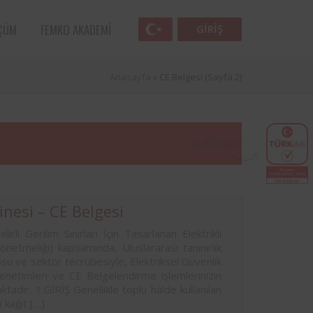
ÇÜM
FEMKO AKADEMI
GIRIŞ
Anasayfa
»
CE Belgesi
(Sayfa 2)
inesi – CE Belgesi
i Gerilim Sınırları İçin Tasarlanan Elektrikli
Femko
Havacılık sektörünün öncü kuruluşlarından
önetmeliği) kapsamında, Uluslararası tanınırlık
lunan
SunExpress ile Femko arasında, denetim
su ve sektör tecrübesiyle, Elektriksel Güvenlik
lleri
hizmetlerinin uygulanması hususunda
netimleri ve CE Belgelendirme işlemlerinizin
anlaşma sağlamıştır.
adır. 1.GİRİŞ Genellikle toplu halde kullanılan
 kağıt […]
 öncü
Türk Eğitim Vakfı ile Femko arasında,