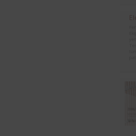
El
Fem
Eki
yet
Tes
tüm
pat