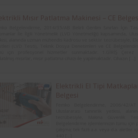
ektrikli Mısır Patlatma Makinesi – CE Belges
ko Belgelendirme, 2014/35/AB Belirli Gerilim Sınırları İçin Tasa
pmanlar İle İlgili Yönetmelik (LVD Yönetmeliği) kapsamında, Ulusla
kisi, alanında uzman mühendis kadrosu ve sektör tecrübesiyle, Ele
tleri (LVD Testi), Teknik Dosya Denetimleri ve CE Belgelendirm
ü için profesyonel hizmetler sunmaktadır. 1.GİRİŞ Çerez o
latılmış mısırlar, mısır patlatma cihazı ile yapılmaktadır. Cihazın […]
Elektrikli El Tipi Matkapl
Belgesi
Femko Belgelendirme, 2006/42/AT 
Uluslararası tanınırlık yetkisi, 
tecrübesiyle, Makina Güvenlik Te
Belgelendirme işlemlerinizin tümü için
çalışma; tek fazlı a.a. veya d.a. aletler i
440 […]