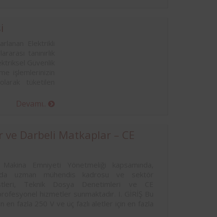
i
rlanan Elektrikli
rarası tanınırlık
ktriksel Güvenlik
e işlemlerinizin
larak tüketilen
Devamı..
ar ve Darbeli Matkaplar – CE
Makina Emniyeti Yönetmeliği kapsamında,
alanında uzman mühendis kadrosu ve sektör
stleri, Teknik Dosya Denetimleri ve CE
 profesyonel hizmetler sunmaktadır. I. GİRİŞ Bu
çin en fazla 250 V ve üç fazlı aletler için en fazla