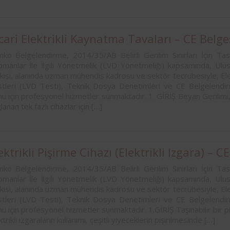
rasında, ilçe
markalarından Aynes Gıda bünye
n asansörlerin
bulunan iş ekipmanlarının peri
 2 yıl süre ile
kontrolleri Femko tarafı
denetlenmektedir.
cari Elektrikli Kaynatma Tavaları – CE Belge
ko Belgelendirme, 2014/35/AB Belirli Gerilim Sınırları İçin Tasa
pmanlar İle İlgili Yönetmelik (LVD Yönetmeliği) kapsamında, Ulusla
kisi, alanında uzman mühendis kadrosu ve sektör tecrübesiyle, Ele
tleri (LVD Testi), Teknik Dosya Denetimleri ve CE Belgelendirm
ü için profesyonel hizmetler sunmaktadır. 1. GİRİŞ Beyan Gerilimi,
lanan tek fazlı cihazlar için […]
ektrikli Pişirme Cihazı (Elektrikli Izgara) – C
ko Belgelendirme, 2014/35/AB Belirli Gerilim Sınırları İçin Tasa
pmanlar İle İlgili Yönetmelik (LVD Yönetmeliği) kapsamında, Ulusla
kisi, alanında uzman mühendis kadrosu ve sektör tecrübesiyle, Ele
tleri (LVD Testi), Teknik Dosya Denetimleri ve CE Belgelendirm
ü için profesyonel hizmetler sunmaktadır. 1.GİRİŞ Taşınabilir bir pi
ktrikli ızgaraların kullanımı, çeşitli yiyeceklerin pişirilmesinde […]