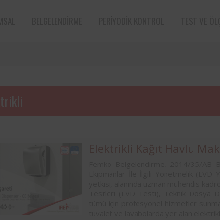
MSAL
BELGELENDIRME
PERIYODIK KONTROL
TEST VE ÖL
trikli
Elektrikli Kağıt Havlu Mak
Femko Belgelendirme, 2014/35/AB Belirl
e sektörün öncü
Aksa Doğalgaz Dağıtım A.Ş. ile 
Ekipmanlar İle İlgili Yönetmelik (LVD Y
n bünyesinde
arasında, kurum bünyesinde bu
yetkisi, alanında uzman mühendis kadro
ın periyodik
ekipmanların periyodik kontro
Testleri (LVD Testi), Teknik Dosya De
tarafından
hususunda protokol sağlanmıştır.
tümü için profesyonel hizmetler sunmakt
tuvalet ve lavabolarda yer alan elektrikli
Süt ve süt ürünleri sektörünün