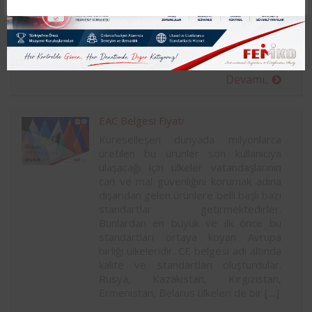
yapamazlar. Bu beş ülke aralarında
gümrük birliğini kurarak ürünler için
ortak düzenlemeler getirdiler. Gümrük
birliği içerisinde karar vermek […]
Devamı..
EAC Belgesi Fiyatı
Küreselleşen dünyada milyonlarca
üretilen bu ürünler son kullanıcıya
ulaşacağı için ülkeler vatandaşlarının
can ve mal güvenliğini korumak adına
dışarıdan gelen ürünlere belli başlı bazı
standartlar getirmektedirler.
Bunlardan en büyük ve ilk önce bu
standartları ortaya koyan Avrupa
birliği ülkeleridir. CE belgesi adı altında
kalite ve standartları oluşturdular.
Rusya, Kazakistan, Kırgızistan,
Ermenistan, Belarus ülkeleri de bir […]