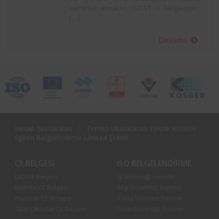
sertifika almaktır. GOST-R Belgesinin
[…]
Devamı..
Hesap Numaraları
Femko Uluslararası Teknik Kontrol
Eğitim Belgelendirme Limited Şirketi
CE BELGESI
ISO BELGELENDIRME
LVD CE Belgesi
İş Güvenliği Sistemi
Makina CE Belgesi
Bilgi Güvenliği Sistemi
Asansör CE Belgesi
Kalite Yönetim Sistemi
Tıbbi Cihazlar CE Belgesi
Gıda Güvenliği Sistemi