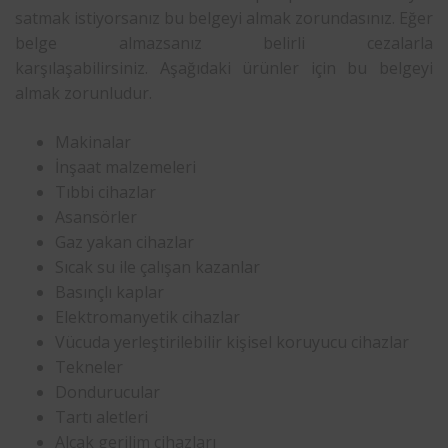
satmak istiyorsanız bu belgeyi almak zorundasınız. Eğer
belge almazsanız belirli cezalarla
karşılaşabilirsiniz. Aşağıdaki ürünler için bu belgeyi
almak zorunludur.
Makinalar
İnşaat malzemeleri
Tıbbi cihazlar
Asansörler
Gaz yakan cihazlar
Sıcak su ile çalışan kazanlar
Basınçlı kaplar
Elektromanyetik cihazlar
Vücuda yerleştirilebilir kişisel koruyucu cihazlar
Tekneler
Dondurucular
Tartı aletleri
Alçak gerilim cihazları