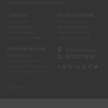
Eğitim Belgelendirme Limited Şirketi
CE BELGESI
ISO BELGELENDIRME
LVD CE Belgesi
İş Güvenliği Sistemi
Makina CE Belgesi
Bilgi Güvenliği Sistemi
Asansör CE Belgesi
Kalite Yönetim Sistemi
Tıbbi Cihazlar CE Belgesi
Gıda Güvenliği Sistemi
PERIYODIK MUAYENE
FEMKO
İletişim
0532 631 88 00
Periyodik Kontrol
Kaldırma Ekipmanları
Asansör Periyodik Muayene
Teknik ve Elektriksel Ölçüm