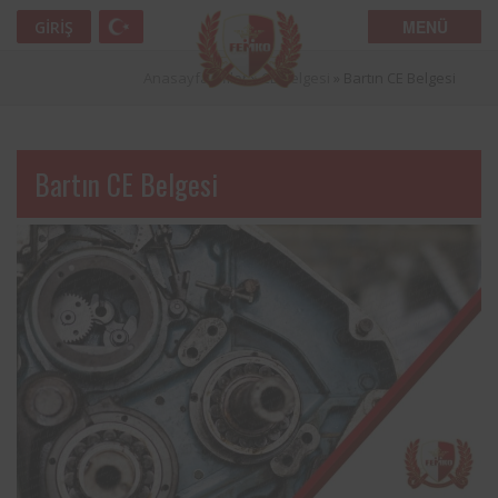
MENÜ
GIRIŞ
Anasayfa
»
İller
»
CE Belgesi
»
Bartın CE Belgesi
Bartın CE Belgesi