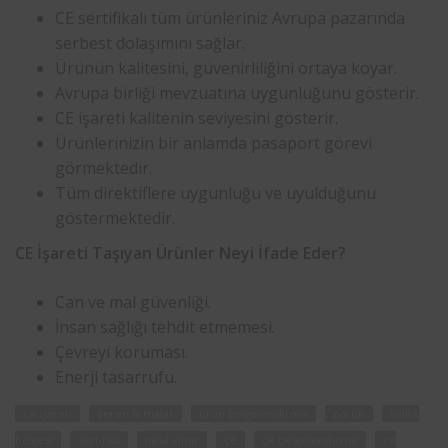
CE sertifikalı tüm ürünleriniz Avrupa pazarında
serbest dolaşımını sağlar.
Ürünün kalitesini, güvenirliliğini ortaya koyar.
Avrupa birliği mevzuatına uygunluğunu gösterir.
CE işareti kalitenin seviyesini gösterir.
Ürünlerinizin bir anlamda pasaport görevi
görmektedir.
Tüm direktiflere uygunluğu ve uyulduğunu
göstermektedir.
CE İşareti Taşıyan Ürünler Neyi İfade Eder?
Can ve mal güvenliği.
İnsan sağlığı tehdit etmemesi.
Çevreyi koruması.
Enerji tasarrufu.
ce işareti
veren firmalar
ürün belgelendirme
bartın
kalite
belgesi
sertifika
nasıl alınır
ce
ce belgelendirme
ce