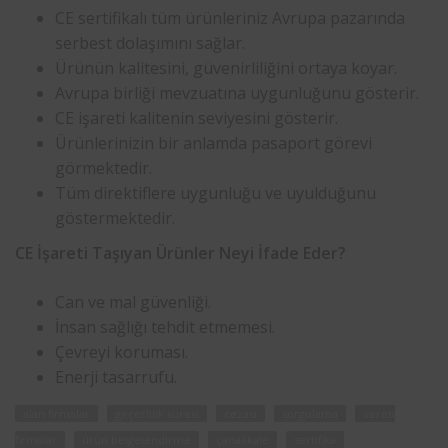
CE sertifikalı tüm ürünleriniz Avrupa pazarında
serbest dolaşımını sağlar.
Ürünün kalitesini, güvenirliliğini ortaya koyar.
Avrupa birliği mevzuatına uygunluğunu gösterir.
CE işareti kalitenin seviyesini gösterir.
Ürünlerinizin bir anlamda pasaport görevi
görmektedir.
Tüm direktiflere uygunluğu ve uyulduğunu
göstermektedir.
CE İşareti Taşıyan Ürünler Neyi İfade Eder?
Can ve mal güvenliği.
İnsan sağlığı tehdit etmemesi.
Çevreyi koruması.
Enerji tasarrufu.
alan firmalar
geçerlilik süresi
cezası
sorgulama
veren
firmalar
ürün belgelendirme
çanakkale
sertifika