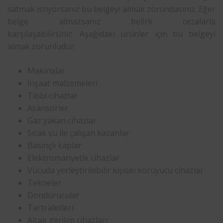
satmak istiyorsanız bu belgeyi almak zorundasınız. Eğer
belge almazsanız belirli cezalarla
karşılaşabilirsiniz. Aşağıdaki ürünler için bu belgeyi
almak zorunludur.
Makinalar
İnşaat malzemeleri
Tıbbi cihazlar
Asansörler
Gaz yakan cihazlar
Sıcak su ile çalışan kazanlar
Basınçlı kaplar
Elektromanyetik cihazlar
Vücuda yerleştirilebilir kişisel koruyucu cihazlar
Tekneler
Dondurucular
Tartı aletleri
Alçak gerilim cihazları