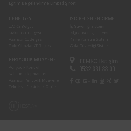
Eğitim Belgelendirme Limited Şirketi
CE BELGESI
ISO BELGELENDIRME
LVD CE Belgesi
İş Güvenliği Sistemi
Makina CE Belgesi
Bilgi Güvenliği Sistemi
Asansör CE Belgesi
Kalite Yönetim Sistemi
Tıbbi Cihazlar CE Belgesi
Gıda Güvenliği Sistemi
PERIYODIK MUAYENE
FEMKO
İletişim
0532 631 88 00
Periyodik Kontrol
Kaldırma Ekipmanları
Asansör Periyodik Muayene
Teknik ve Elektriksel Ölçüm