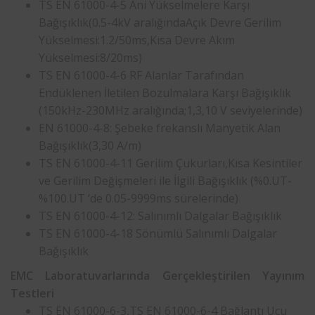
TS EN 61000-4-5 Ani Yükselmelere Karşı
Bağışıklık(0.5-4kV aralığındaAçık Devre Gerilim
Yükselmesi:1.2/50ms,Kısa Devre Akım
Yükselmesi:8/20ms)
TS EN 61000-4-6 RF Alanlar Tarafından
Endüklenen İletilen Bozulmalara Karşı Bağışıklık
(150kHz-230MHz aralığında;1,3,10 V seviyelerinde)
EN 61000-4-8: Şebeke frekanslı Manyetik Alan
Bağışıklık(3,30 A/m)
TS EN 61000-4-11 Gerilim Çukurları,Kısa Kesintiler
ve Gerilim Değişmeleri ile İlgili Bağışıklık (%0.UT-
%100.UT ‘de 0.05-9999ms sürelerinde)
TS EN 61000-4-12: Salınımlı Dalgalar Bağışıklık
TS EN 61000-4-18 Sönümlü Salınımlı Dalgalar
Bağışıklık
EMC Laboratuvarlarında Gerçekleştirilen Yayınım
Testleri
TS EN 61000-6-3,TS EN 61000-6-4 Bağlantı Ucu