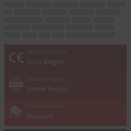
Dips Testi
EN 61000-3-3
EN 61000-4-2
EN 61000-4-3
EN 61000-
4-4
Akredite EMC
EN 61000-4-5
EN 61000-4-6
Laboratuvar
Akredite Laboratuvar
akredite test
emc test
tıkırtı testi
emisyon testi
ışımayla yayınım
bağışıklık testi
emc testi
Türkak
şırnak
test
emc
elektromanyetik uyumluluk
İnteraktif Başvuru
Ürün Belgesi
İnteraktif Başvuru
Sistem Belgesi
İnteraktif Başvuru
Muayene