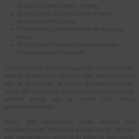
Bozulma Gerilimi(150kHz – 30MHz)
TS EN 61000-6-3,TS EN 61000-6-4 Yayılım
Bozulması(30MHz-1GHz)
TS EN 61000-3-2 Harmonikler(2-40. Harmonik
arası)
TS EN 61000-3-3 Gerilim Dalgalanmaları ve
Kırpışma(Kısa ve Uzun süreli)
Şırnak
Muayene
ve Test kuruluşu olan firmamız
Femko
,
Elektrik ve elektronik cihazların EMC testlerini
uzman
ekip ve ekipmanları ile testleri gerçekleştirmektedir.
Şırnak EMC konusunda uzman olan firmamız istenildiği
takdirde anında hızlı bir şekilde
EMC testleri
gerçekleştirmektedir.
Femko
EMC Laboratuvarı olarak, akredite test
hizmetleri sunan firmamızda yapılan her bir test için
emc standartlarının tespiti ürün ailelerine bağlı olarak