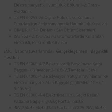
Elektromanyetik Uyumluluk Bölüm 3-2: Tren –
Avadanlık
TS EN 60255-26 Ölçme Röleleri ve Koruma
Cihazları için Elektromanyetik Uyumluluk Kuralları
OIML R 117-1 Dinamik Sıvı Ölçüm Sistemleri
ISO
7637-2,
ISO
7637-3 Otomotivlerde Kullanılan
Elektrikli, Elektronik Cihazlar
EMC Laboratuvarlarında Gerçekleştirilen Bağışıklık
Testleri
TS EN 61000-4-2 Elektrostatik Boşalmaya Karşı
Bağışıklık (Havadan:2-16.6kV,Temasla:1-8kV)
TS EN 61000-4-3 Radyasyon Yoluyla Yayınlanan RF
Elektromanyetik Alan Bağışıklığı (80MHz-1GHz,1-
3-10V/m)
TS EN 61000-4-4 Elektriksel Hızlı Geçici Rejim/
Patlama Bağışıklığı(Güç Portlarına:0.5
4kV,2.5kHz-5kHz ;Data Portlarına:0.25-2kV, 5kHz)