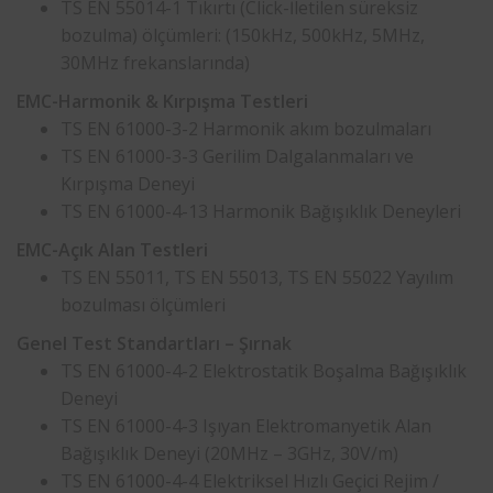
TS EN 55014-1 Tıkırtı (Click-İletilen süreksiz
bozulma) ölçümleri: (150kHz, 500kHz, 5MHz,
30MHz frekanslarında)
EMC-Harmonik & Kırpışma Testleri
TS EN 61000-3-2 Harmonik akım bozulmaları
TS EN 61000-3-3 Gerilim Dalgalanmaları ve
Kırpışma Deneyi
TS EN 61000-4-13 Harmonik Bağışıklık Deneyleri
EMC-Açık Alan Testleri
TS EN 55011, TS EN 55013, TS EN 55022 Yayılım
bozulması ölçümleri
Genel Test Standartları – Şırnak
TS EN 61000-4-2 Elektrostatik Boşalma Bağışıklık
Deneyi
TS EN 61000-4-3 Işıyan Elektromanyetik Alan
Bağışıklık Deneyi (20MHz – 3GHz, 30V/m)
TS EN 61000-4-4 Elektriksel Hızlı Geçici Rejim /