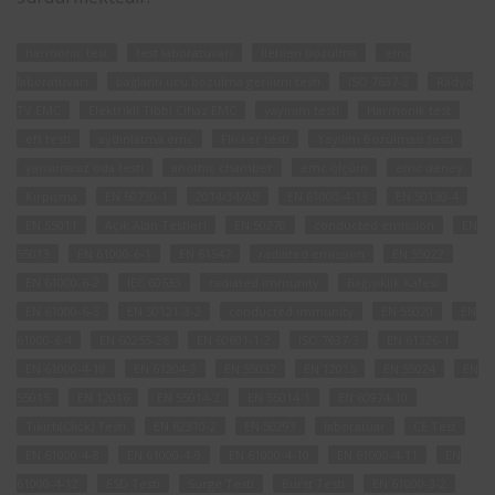
harmonic test
test laboratuvarı
İletilen bozulma
emc
laboratuvarı
bağlantı ucu bozulma gerilimi testi
ISO 7637-2
Radyo
TV EMC
Elektrikli Tıbbi Cihaz EMC
yayınım testi
Harmonik test
eft testi
aydınlatma emc
Flicker testi
Yayılım Bozulması testi
yansımasız oda testi
anothic chamber
emc ölçüm
emc deney
Kırpışma
EN 60730-1
2014/34/AB
EN 61000-4-13
EN 50130-4
EN 55011
Açık Alan Testleri
EN 50270
conducted emission
EN
55013
EN 61000-6-1
EN 61547
radiated emission
EN 55022
EN 61000-6-2
IEC 60533
radiated immunity
Bağışıklık Kafesi
EN 61000-6-3
EN 50121-3-2
conducted immunity
EN 55020
EN
61000-6-4
EN 60255-26
EN 60601-1-2
ISO 7637-3
EN 61326-1
EN 61000-4-18
EN 61204-3
EN 55032
EN 12015
EN 55024
EN
55015
EN 12016
EN 55014-2
EN 55014-1
EN 60974-10
Tıkırtı(Click) Testi
EN 62310-2
EN 50293
laboratuar
CE Test
EN 61000-4-8
EN 61000-4-9
EN 61000-4-10
EN 61000-4-11
EN
61000-4-12
ESD Testi
Surge Testi
Burst Testi
EN 61000-3-2