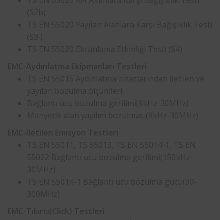
TS EN 55020 RFI Akımlara Karşı Bağışıklık Testi
(S2b)
TS EN 55020 Yayılan Alanlara Karşı Bağışıklık Testi
(S3 )
TS EN 55020 Ekranlama Etkinliği Testi (S4)
EMC-Aydınlatma Ekipmanları Testleri
TS EN 55015 Aydınlatma cihazlarından iletilen ve
yayılan bozulma ölçümleri:
Bağlantı ucu bozulma gerilimi(9kHz-30MHz)
Manyetik alan yayılım bozulması(9kHz-30MHz)
EMC-İletilen Emisyon Testleri
TS EN 55011, TS 55013, TS EN 55014-1, TS EN
55022 Bağlantı ucu bozulma gerilimi(150kHz-
30MHz)
TS EN 55014-1 Bağlantı ucu bozulma gücü(30-
300MHz)
EMC-Tıkırtı(Click) Testleri