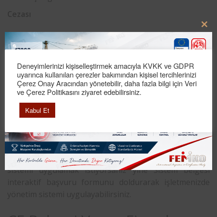
Cezası
Clo
Belge almayanlar para cezası ve daha sonra ürünün
this
toplatılması şirketin faaliyetlerinin sonlandırılmasına
mod
kadar varan cezalar ile karşılaşılmaktadır. Ürünlerinizin
Deneyimlerinizi kişiselleştirmek amacıyla KVKK ve GDPR
avrupa pazarında satmak istiyorsanız kalite
uyarınca kullanılan çerezler bakımından kişisel tercihlerinizi
Çerez Onay Aracından yönetebilir, daha fazla bilgi için Veri
belgesini almak zorundasınız.
ve Çerez Politikasını ziyaret edebilirsiniz.
Sorgulama
Kabul Et
Osmaniye CE belgesi sorgulamak istiyorsanız
Femko
ürün belgesi interaktif başvuru formunu doldurarak
hemen belgeyi edinebilirsiniz. İşletmenizde yönetim
sistemi uygulamak istiyorsanız yine Sistem belgesi
interaktif başvuru formunu doldurarak işletmenizde
yönetim sistemi uygulayabilirsiniz.