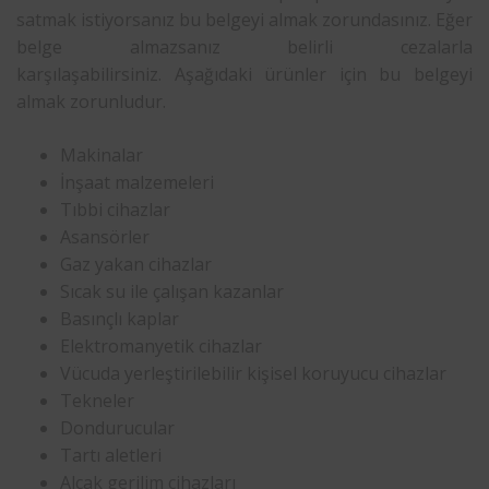
satmak istiyorsanız bu belgeyi almak zorundasınız. Eğer
belge almazsanız belirli cezalarla
karşılaşabilirsiniz. Aşağıdaki ürünler için bu belgeyi
almak zorunludur.
Makinalar
İnşaat malzemeleri
Tıbbi cihazlar
Asansörler
Gaz yakan cihazlar
Sıcak su ile çalışan kazanlar
Basınçlı kaplar
Elektromanyetik cihazlar
Vücuda yerleştirilebilir kişisel koruyucu cihazlar
Tekneler
Dondurucular
Tartı aletleri
Alçak gerilim cihazları