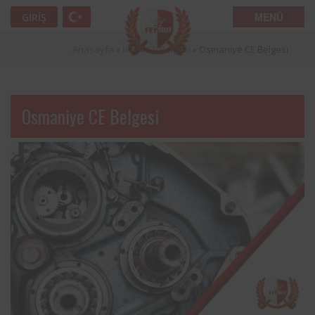
MENÜ
GIRIŞ
Anasayfa
»
İller
»
CE Belgesi
»
Osmaniye CE Belgesi
Osmaniye CE Belgesi