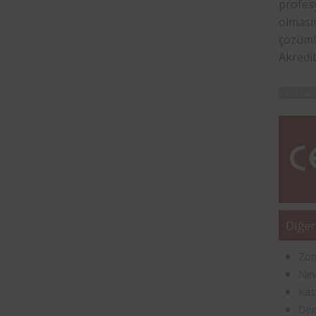
profesy
olmasın
çözüml
Akredi
onaylan
Diğer
Zon
Nev
Kas
Den