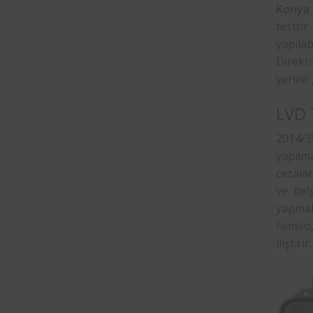
Konya
testtir
yapılab
Direkti
yerine 
LVD 
2014/35
yapılma
cezalar
ve bel
yapmak
Femko
iliştirir.