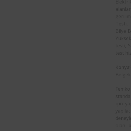
Elektr
alanla
gerilim
Testi,
Bilye B
Yüksek 
testi, 
test hi
Konya
Belgele
Femko 
standar
için y
yapılac
deneyle
olan b