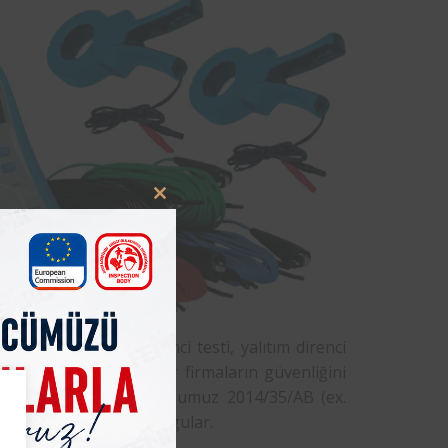
Close
this
module
 testi, izolasyon direnci testi, yalıtım direnci
adır. Yapılan bu testler firmaların güvenliğini
i
yapan
Femko
kuruluşumuz 2014/35/AB (ex.
lirttiğimiz testleri uygular.