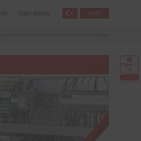
ÇÜM
FEMKO AKADEMI
GIRIŞ
nasayfa
»
İller
»
Konya LVD Testi ve LVD Test Laboratuvarı
Femko
lunan
lleri
 öncü