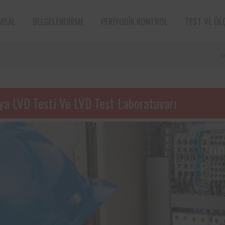
MSAL
BELGELENDIRME
PERIYODIK KONTROL
TEST VE ÖL
A
ya LVD Testi Ve LVD Test Laboratuvarı
e sektörün öncü
Aksa Doğalgaz Dağıtım A.Ş. ile 
n bünyesinde
arasında, kurum bünyesinde bu
ın periyodik
ekipmanların periyodik kontro
tarafından
hususunda protokol sağlanmıştır.
Süt ve süt ürünleri sektörünün