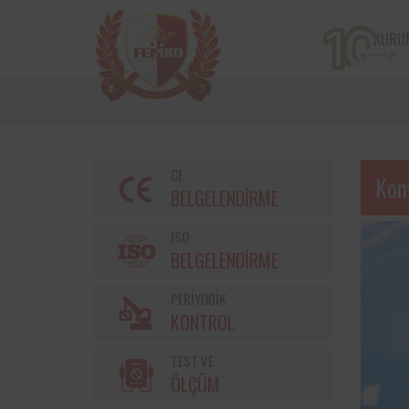
KURU
CE
Kon
BELGELENDİRME
ISO
BELGELENDİRME
PERİYODİK
Bir çiftçi kooperatifi olan v
KONTROL
markalarından Torku’nu
bulunan iş ekipmanların
TEST VE
kontrolleri Femko 
denetlenmektedir.
ÖLÇÜM