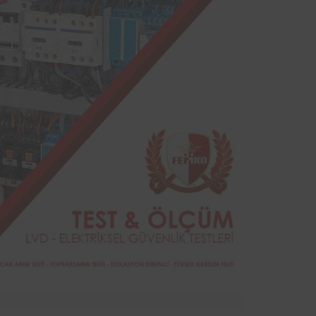
sinde
yodik
ndan