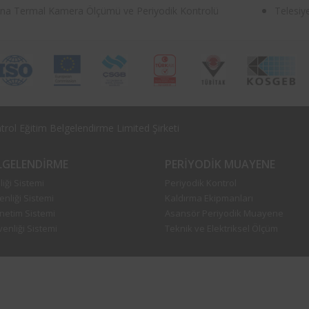
na Termal Kamera Ölçümü ve Periyodik Kontrolü
Telesiy
rol Eğitim Belgelendirme Limited Şirketi
ELGELENDIRME
PERIYODIK MUAYENE
iği Sistemi
Periyodik Kontrol
enliği Sistemi
Kaldırma Ekipmanları
önetim Sistemi
Asansör Periyodik Muayene
enliği Sistemi
Teknik ve Elektriksel Ölçüm