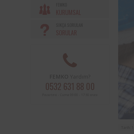
Söke Belediyesi ve Femko a
FEMKO
sınırları içerisinde buluna
KURUMSAL
periyodik kontrolleri hususunda
protokol imzalanmıştır.
SIKÇA SORULAN
SORULAR
FEMKO
Yardım?
0532 631 88 00
Pazartesi - Cuma 09:00 - 17:30 arası
Tarih: 1