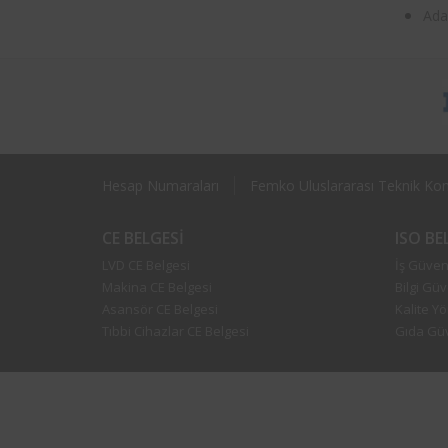
Ada
Hesap Numaraları
Femko Uluslararası Teknik Kont
CE BELGESI
ISO B
LVD CE Belgesi
İş Güvenl
Makina CE Belgesi
Bilgi Güv
Asansör CE Belgesi
Kalite Y
Tıbbi Cihazlar CE Belgesi
Gıda Güv