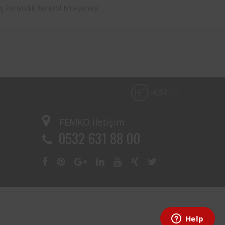
ej Periyodik Kontrol Muayenesi
FEMKO
İletişim
0532 631 88 00