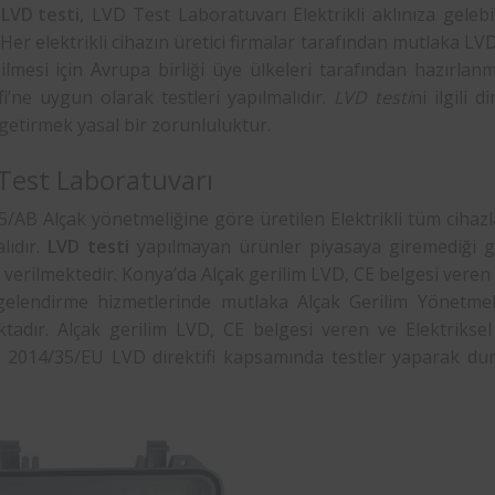
LVD testi
, LVD Test Laboratuvarı Elektrikli aklınıza gelebi
. Her elektrikli cihazın üretici firmalar tarafından mutlaka LVD 
ilmesi için Avrupa birliği üye ülkeleri tarafından hazırla
fi’ne uygun olarak testleri yapılmalıdır.
LVD testi
ni ilgili 
getirmek yasal bir zorunluluktur.
Test Laboratuvarı
/AB Alçak yönetmeliğine göre üretilen Elektrikli tüm cihazl
lıdır.
LVD testi
yapılmayan ürünler piyasaya giremediği gi
 verilmektedir. Konya’da Alçak gerilim LVD, CE belgesi vere
gelendirme hizmetlerinde mutlaka Alçak Gerilim Yönetme
tadır. Alçak gerilim LVD, CE belgesi veren ve Elektrikse
, 2014/35/EU LVD direktifi kapsamında testler yaparak dur