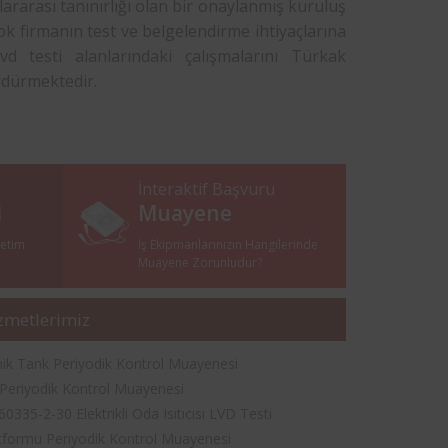
ararası tanınırlığı olan bir onaylanmış kuruluş
k firmanın test ve belgelendirme ihtiyaçlarına
 testi alanlarındaki çalışmalarını Türkak
rdürmektedir.
İnteraktif Başvuru
i
Muayene
netim
İş Ekipmanlarınızın Hangilerinde
i
Muayene Zorunludur?
zmetlerimiz
nik Tank Periyodik Kontrol Muayenesi
t Periyodik Kontrol Muayenesi
0335-2-30 Elektrikli Oda Isıtıcısı LVD Testi
tformu Periyodik Kontrol Muayenesi