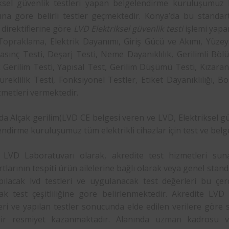
iksel güvenlik testleri yapan belgelendirme kuruluşumuz b
rına göre belirli testler geçmektedir. Konya’da bu standar
 direktiflerine göre
LVD Elektriksel güvenlik testi
işlemi yapa
Topraklama
, Elektrik Dayanımı, Giriş Gücü ve Akımı, Yüz
asınç Testi, Deşarj Testi, Neme Dayanıklılık, Gerilimli Bö
Gerilim Testi, Yapısal Test, Gerilim Düşümü Testi, Kızaran 
Süreklilik Testi, Fonksiyonel Testler, Etiket Dayanıklılığı, 
zmetleri vermektedir.
‘da Alçak gerilim(LVD CE belgesi veren ve LVD, Elektriksel
ndirme kuruluşumuz tüm elektrikli cihazlar için test ve bel
LVD Laboratuvarı olarak, akredite test hizmetleri suna
tlarının tespiti ürün ailelerine bağlı olarak veya genel stand
apılacak lvd testleri ve uygulanacak test değerleri bu çer
ak test çeşitliliğine göre belirlenmektedir. Akredite LVD 
ri ve yapılan testler sonucunda elde edilen verilere göre su
ir resmiyet kazanmaktadır. Alanında
uzman
kadrosu ve 