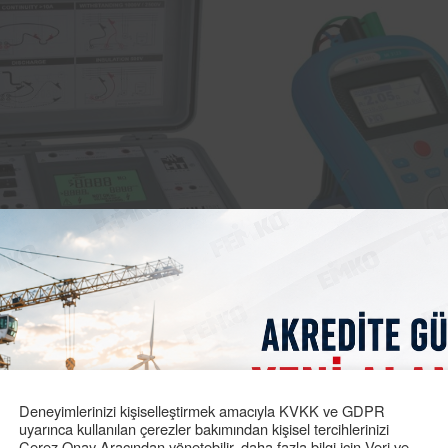
VD kaçak akım testi, toprak sürekliliği testi, yüksek gerilim
le firmamız hasar ve kazaları en aza indirmek için çalışmakt
ğı gibi kalitesini de arttırmaktadır.
Konya kaçak akım test
Deneyimlerinizi kişiselleştirmek amacıyla KVKK ve GDPR
5/AT)
asansör
yönetmeliğine uygun hareket ederek aşağıda be
uyarınca kullanılan çerezler bakımından kişisel tercihlerinizi
Çerez Onay Aracından yönetebilir, daha fazla bilgi için Veri ve