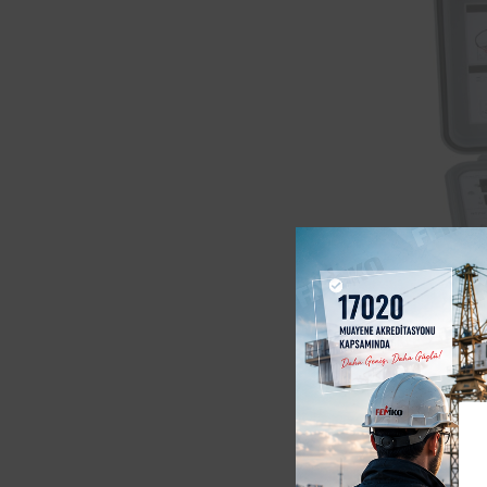
Konya L
testi i
sağladı
2006/9