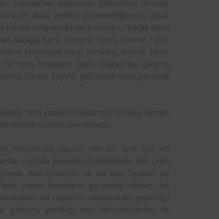
u standartlar sayesinde Elektriksel cihazlar
tlara ve alçak gerilim yönetmeliğine ve alçak
n Femko belgelendirme kuruluşu, “Kaçak Akım
eysel Kaçağa Karşı Koruma Testi, Çekme Testi,
lümlere Erişilmeye Karşı Koruma, Isınma Testi,
Tel testi, İzolasyon Testi, Olağan dışı çalışma
Boşalma Süresi Tayini” gibi elektriksel güvenlik
 güvenlik testi yapan Onaylanmış kuruluş Femko
gelendirme hizmeti vermektedir.
n firmamızda yapılan her bir test için lvd
artlar ışığında gerçekleştirilmektedir. Her ürün
çevede belirlenmekte ve lvd test fiyatları da
testi yapan firmaların gerçekleştirdikleri lvd
ndukları lvd raporları uluslararası geçerliliği
gelişmiş yenilikçi test laboratuvarları ile