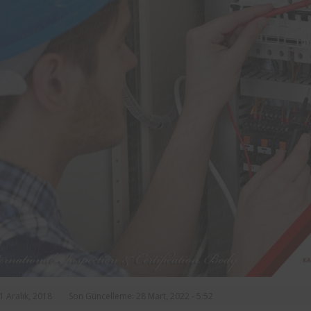
rasında, ilçe
markalarından Aynes Gıda bünye
n asansörlerin
bulunan iş ekipmanlarının peri
 2 yıl süre ile
kontrolleri Femko tarafı
denetlenmektedir.
1 Aralık, 2018
Son Güncelleme: 28 Mart, 2022 - 5:52