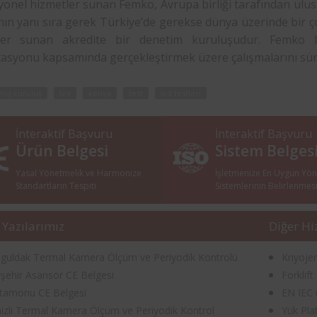
onel hizmetler sunan Femko, Avrupa birliği tarafından ulusl
ın yanı sıra gerek Türkiye’de gerekse dünya üzerinde bir ço
er sunan akredite bir denetim kuruluşudur. Femko lvd
tasyonu kapsamında gerçekleştirmek üzere çalışmalarını sü
mış kuruluş
lvd
konya
test
lvd testleri
İnteraktif Başvuru
İnteraktif Başvuru
Ürün Belgesi
Sistem Belges
Yasal Yönetmelik ve Harmonize
İşletmenize En Uygun Yö
Standartların Tespiti
Sistemlerinin Belirlenmes
 Yazılarımız
Diğer Hi
guldak Termal Kamera Ölçüm ve Periyodik Kontrolü
Kriyoje
şehir Asansör CE Belgesi
Forklif
tamonu CE Belgesi
EN IEC 6
izli Termal Kamera Ölçüm ve Periyodik Kontrol
Yük Pla