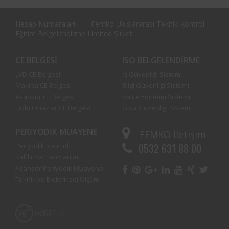
Hesap Numaraları
Femko Uluslararası Teknik Kontrol
Eğitim Belgelendirme Limited Şirketi
CE BELGESI
ISO BELGELENDIRME
LVD CE Belgesi
İş Güvenliği Sistemi
Makina CE Belgesi
Bilgi Güvenliği Sistemi
Asansör CE Belgesi
Kalite Yönetim Sistemi
Tıbbi Cihazlar CE Belgesi
Gıda Güvenliği Sistemi
PERIYODIK MUAYENE
FEMKO
İletişim
0532 631 88 00
Periyodik Kontrol
Kaldırma Ekipmanları
Asansör Periyodik Muayene
Teknik ve Elektriksel Ölçüm