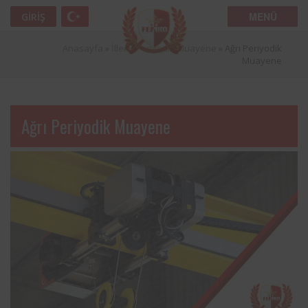
MENÜ
GIRIŞ
Anasayfa
»
İller
»
Periyodik Muayene
»
Ağrı Periyodik
Muayene
Ağrı Periyodik Muayene