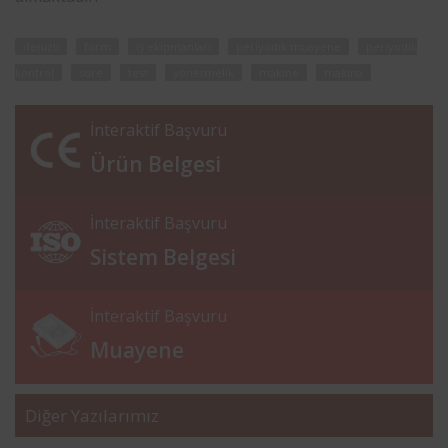
denizli
form
iş ekipmanları
periyodik muayene
periyodik
kontrol
süre
test
yönetmelik
makine
makina
İnteraktif Başvuru
Ürün Belgesi
İnteraktif Başvuru
Sistem Belgesi
İnteraktif Başvuru
Muayene
Diğer Yazılarımız