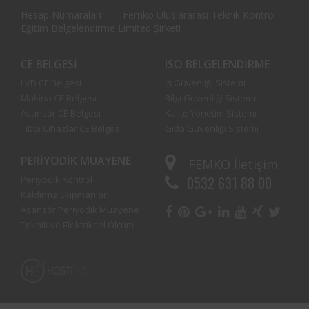
Hesap Numaraları
Femko Uluslararası Teknik Kontrol
Eğitim Belgelendirme Limited Şirketi
CE BELGESI
ISO BELGELENDIRME
LVD CE Belgesi
İş Güvenliği Sistemi
Makina CE Belgesi
Bilgi Güvenliği Sistemi
Asansör CE Belgesi
Kalite Yönetim Sistemi
Tıbbi Cihazlar CE Belgesi
Gıda Güvenliği Sistemi
PERIYODIK MUAYENE
FEMKO
İletişim
0532 631 88 00
Periyodik Kontrol
Kaldırma Ekipmanları
Asansör Periyodik Muayene
Teknik ve Elektriksel Ölçüm