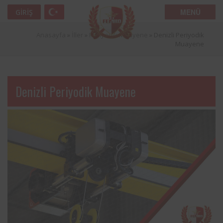
MENÜ
GIRIŞ
Anasayfa
»
İller
»
Periyodik Muayene
»
Denizli Periyodik
Muayene
Denizli Periyodik Muayene