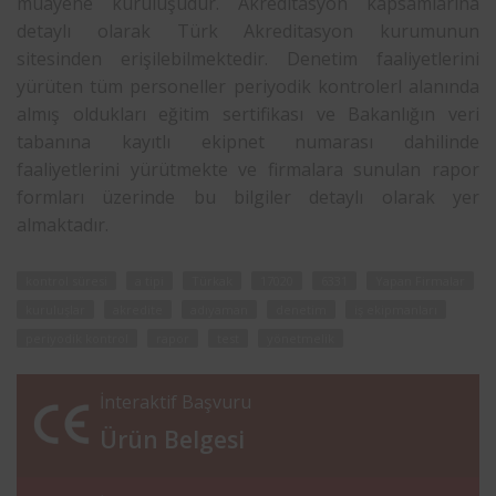
muayene kuruluşudur. Akreditasyon kapsamlarına
detaylı olarak Türk Akreditasyon kurumunun
sitesinden erişilebilmektedir. Denetim faaliyetlerini
yürüten tüm personeller periyodik kontrolerl alanında
almış oldukları eğitim sertifikası ve Bakanlığın veri
tabanına kayıtlı ekipnet numarası dahilinde
faaliyetlerini yürütmekte ve firmalara sunulan rapor
formları üzerinde bu bilgiler detaylı olarak yer
almaktadır.
kontrol süresi
a tipi
Türkak
17020
6331
Yapan Firmalar
kuruluşlar
akredite
adıyaman
denetim
iş ekipmanları
periyodik kontrol
rapor
test
yönetmelik
İnteraktif Başvuru
Ürün Belgesi