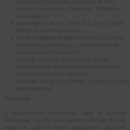
Jeneratörleri, Otoklavlar, Basınçlı gaz ve hava
tankları, Kompresörler, Hidroforlar, Tehlikeli sıvı
tank ve depolar.
Asansörler:
İnsan, yük, Sedye, Araç, Servis, Engelli,
hidrolik ve elektrik asansörleri.
Teknik ve Elektriksel Ölçüm:
Elektriksel Güvenlik
Testleri, Pano,
Paratoner
,
Topraklama
, Katodik
koruma ölçümü, Makinaların
güvenliği, Jeneratör, Motopomplar, Yangın
tesisatı, Hortum, Boru tesisatları, Havalandırma,
Klima, Dişli taşlamalar, Dişli açma
makineler, Torna, Freze, Planya, Taşlama, Bohrwer
işleme tezgahları.
Yönetmelik
İş Ekipmanlarının Kullanımında Sağlık ve Güvenlik
Yönetmeliği” gereğin işletmelerde kullanılan basınçlı
kaplar ve kaldırma iletme makinalarının periyodik