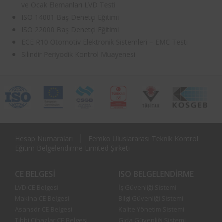
ve Ocak Elemanları LVD Testi
ISO 14001 Baş Denetçi Eğitimi
ISO 22000 Baş Denetçi Eğitimi
ECE R10 Otomotiv Elektronik Sistemleri – EMC Testi
Silindir Periyodik Kontrol Muayenesi
Hesap Numaraları
Femko Uluslararası Teknik Kontrol
Eğitim Belgelendirme Limited Şirketi
CE BELGESI
ISO BELGELENDIRME
LVD CE Belgesi
İş Güvenliği Sistemi
Makina CE Belgesi
Bilgi Güvenliği Sistemi
Asansör CE Belgesi
Kalite Yönetim Sistemi
Tıbbi Cihazlar CE Belgesi
Gıda Güvenliği Sistemi