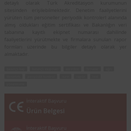
detaylı olarak Türk Akreditasyon kurumunun
sitesinden erişilebilmektedir. Denetim faaliyetlerini
yürüten tüm personeller periyodik kontrolerl alanında
almış oldukları eğitim sertifikası ve Bakanlığın veri
tabanına kayıtlı ekipnet numarası dahilinde
faaliyetlerini yürütmekte ve firmalara sunulan rapor
formları üzerinde bu bilgiler detaylı olarak yer
almaktadır.
basınçlı kap
basınçlı ekipman
akredite
firmalar
ağrı
denetim
periyodik kontrol
süre
rapor
test
yönetmelik
İnteraktif Başvuru
Ürün Belgesi
İnteraktif Başvuru