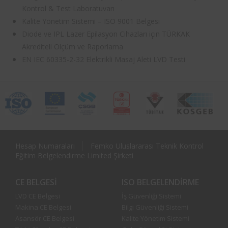
Kontrol & Test Laboratuvarı
Kalite Yönetim Sistemi – ISO 9001 Belgesi
Diode ve IPL Lazer Epilasyon Cihazları için TÜRKAK
Akrediteli Ölçüm ve Raporlama
EN IEC 60335-2-32 Elektrikli Masaj Aleti LVD Testi
Hesap Numaraları
Femko Uluslararası Teknik Kontrol
Eğitim Belgelendirme Limited Şirketi
CE BELGESI
ISO BELGELENDIRME
LVD CE Belgesi
İş Güvenliği Sistemi
Makina CE Belgesi
Bilgi Güvenliği Sistemi
Asansör CE Belgesi
Kalite Yönetim Sistemi