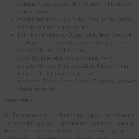
tankları, Kompresörler, Hidroforlar, Tehlikeli sıvı
tank ve depolar.
Asansörler:
İnsan, yük, Sedye, Araç, Servis, Engelli,
hidrolik ve elektrik asansörleri.
Teknik ve Elektriksel Ölçüm:
Elektriksel Güvenlik
Testleri, Pano,
Paratoner
,
Topraklama
, Katodik
koruma ölçümü, Makinaların
güvenliği, Jeneratör, Motopomplar, Yangın
tesisatı, Hortum, Boru tesisatları, Havalandırma,
Klima, Dişli taşlamalar, Dişli açma
makineler, Torna, Freze, Planya, Taşlama, Bohrwer
işleme tezgahları.
Yönetmelik
İş Ekipmanlarının Kullanımında Sağlık ve Güvenlik
Yönetmeliği” gereğin işletmelerde kullanılan basınçlı
kaplar ve kaldırma iletme makinalarının periyodik
kontrolleri, konularında
uzman
olan makina