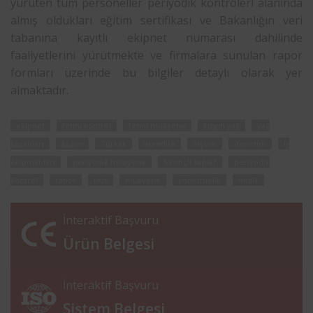
yürüten tüm personeller periyodik kontrolerl alanında
almış oldukları eğitim sertifikası ve Bakanlığın veri
tabanına kayıtlı ekipnet numarası dahilinde
faaliyetlerini yürütmekte ve firmalara sunulan rapor
formları üzerinde bu bilgiler detaylı olarak yer
almaktadır.
ekipnet
fenni kontrol
fenni muayene
kızgın yağ
yağ
kazanları
kazan
Türkak
akredite
ölçüm
denetim
iş
ekipmanları
periyodik muayene
basınçlı kaplar
periyodik
kontrol
rapor
test
muayene
yönetmelik
nedir
İnteraktif Başvuru
Ürün Belgesi
İnteraktif Başvuru
Sistem Belgesi