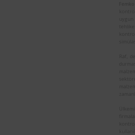
Femko
kontrol
uygun 
tehlik
kontro
simülas
Raf, de
durmas
malzeme
sektörü
malzeme
zamanla
Ülkemi
firmal
kontro
kullanı