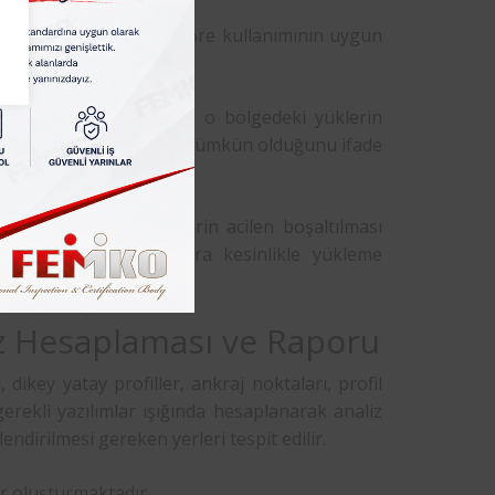
 belirtilen standarda göre kullanımının uygun
efek hasar olduğunu ve o bölgedeki yüklerin
 kullanabilme olanağının mümkün olduğunu ifade
ir hasar olduğu yüklerin acilen boşaltılması
 süre zarfında da raflara kesinlikle yükleme
iz Hesaplaması ve Raporu
dikey yatay profiller, ankraj noktaları, profil
gerekli yazılımlar ışığında hesaplanarak analiz
dirilmesi gereken yerleri tespit edilir.
ar oluşturmaktadır.