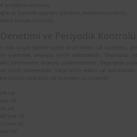
af profillerin kontrolü.
ağlık ve Güvenlik uyarıları, işaretleri, levhaların kontrolü.
lektrik tesisatı kontrolü.
 Denetimi ve Periyodik Kontrolü
 daki birçok işletme içinde tercih edilen raf sistemleri, gene
ine yüklemek amacıyla tercih edilmektedir. Depolarda ist
arı belirlenerek sırasıyla yüklenmektedir. Depolarda yükleri
çok tercih edilmektedir. Sıkça tercih edilen raf kurulumlar
karşılaşılan belli başlı raf sistemleri şu şunlardır.
elik raf
epo raf
tok raf
afif yük raf
rt sırta raf
ayar raf