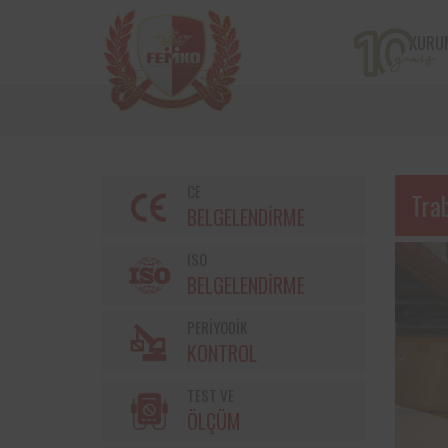
KURU
CE
Tra
BELGELENDİRME
ISO
BELGELENDİRME
PERİYODİK
Bir çiftçi kooperatifi olan v
KONTROL
markalarından Torku’nu
bulunan iş ekipmanların
TEST VE
kontrolleri Femko 
denetlenmektedir.
ÖLÇÜM