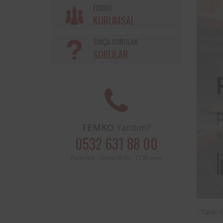
Söke Belediyesi ve Femko a
FEMKO
sınırları içerisinde buluna
KURUMSAL
periyodik kontrolleri hususunda
protokol imzalanmıştır.
SIKÇA SORULAN
SORULAR
FEMKO
Yardım?
0532 631 88 00
Pazartesi - Cuma 09:00 - 17:30 arası
Tarih: 