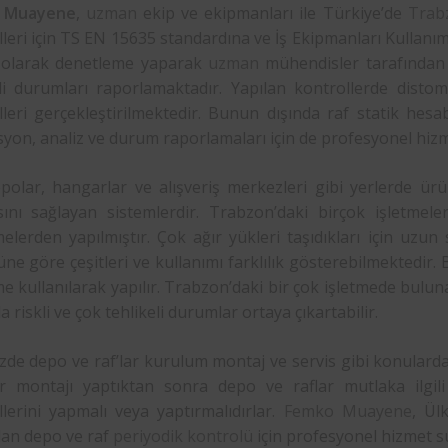
Muayene
,
uzman
ekip ve ekipmanları ile Türkiye’de
Trab
leri için TS EN 15635 standardına ve İş Ekipmanları Kullanım
olarak denetleme yaparak
uzman
mühendisler tarafından i
eli durumları raporlamaktadır. Yapılan kontrollerde distoma
lleri gerçekleştirilmektedir. Bunun dışında raf statik hesa
yon, analiz ve durum raporlamaları için de profesyonel hiz
polar, hangarlar ve alışveriş merkezleri gibi yerlerde ürün
ını sağlayan sistemlerdir. Trabzon’daki birçok işletmele
lerden yapılmıştır. Çok ağır yükleri taşıdıkları için uzun s
ne göre çeşitleri ve kullanımı farklılık gösterebilmektedir.
 kullanılarak yapılır. Trabzon’daki bir çok işletmede buluna
 riskli ve çok tehlikeli durumlar ortaya çıkartabilir.
zde depo ve raf’lar kurulum montaj ve servis gibi konulard
ar montajı yaptıktan sonra depo ve raflar mutlaka ilgil
llerini yapmalı veya yaptırmalıdırlar.
Femko Muayene
, Ül
lan depo ve raf
periyodik kontrolü
için profesyonel hizmet s