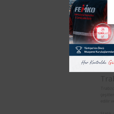
Hiçbir
olduğu
Hafif 
boşaltı
etmekt
Ağır K
gerekt
yapılma
Tra
Trabzon
çeşitle
edilir 
Statik 