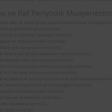
o ve Raf Periyodik Muayenesind
arbe alan ve hasar gören yapı elamanının olup olmadığının k
olon ayaklarının kayma kontrolü.
olon ve kirişlerdeki hasarların kontrolü.
aynak ve malzemelerdeki kontroller.
afların yük konumunun kontrolü
af ekstra yük getiren ekipmanın konum kontrolü.
af kapasite üzeri yük varsa ise kontrolü.
üm raf kurulumunun metal yorgunluğu kontrolü.
af’ın U tipi ayak koruyucusunun kontrolü.
af en başına ve sonuna konulan blok ayak koruyucusunun k
af zemine düzgün oturup oturmadığının kontrolü.
apasite üzerindeki yükün kontrolü.
af kaynak ve vidaların kontrolleri.
tatik hesapların kontrolü.
af sehim kontrolü.