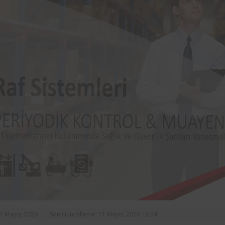
rasında, ilçe
markalarından Aynes Gıda bünye
n asansörlerin
bulunan iş ekipmanlarının peri
 2 yıl süre ile
kontrolleri Femko tarafı
denetlenmektedir.
11 Mayıs, 2020
Son Güncelleme: 11 Mayıs, 2020 - 3:24