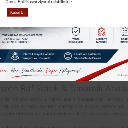
Çerez Politikasını ziyaret edebilirsiniz.
 uygunsuzluk tespit edilmeyen bir raporlama; Raf sisteminin
Kabul Et
nu herhangi bir işlem yapılmamasını ifade etmektedir.
Kusur tespit edilen bir raporlama; Raf sisteminde ufak t
lıp hasarlı bölgenin tamiri yapıldıktan sonra raf sistemini
edir.
usuru tespit edilen bir raporlama; Raf sisteminde büyük b
iğini ve acilen tamiri yapılması gerektiğini belirtir. Bu
malı ve kullanılmamalıdır.
bzon Raf Statik & Dinamik Anal
’da raf’ların statik, dinamik analiz hesaplaması ve raporu, 
ri dikkate alınarak hazırlanmaktadır. Bilgisayar ortamında 
ve rapor oluşturulur. Rapor sonucunda raf kurulumunun güçlen
ve dinamik analizleri yapılmamış raf sistemleri riskli duruml