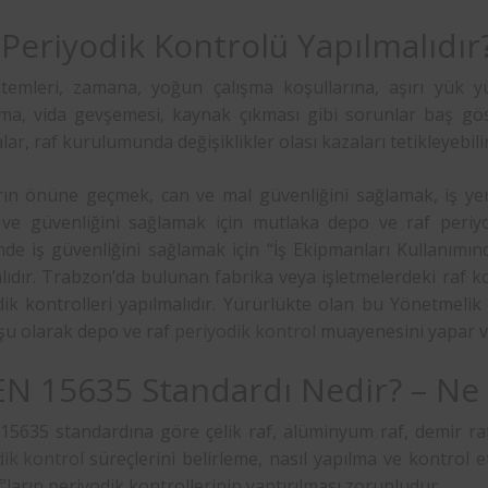
 Periyodik Kontrolü Yapılmalıdır
stemleri, zamana, yoğun çalışma koşullarına, aşırı yük 
ma, vida gevşemesi, kaynak çıkması gibi sorunlar baş göste
ar, raf kurulumunda değişiklikler olası kazaları tetikleyebilir
rın önüne geçmek, can ve mal güvenliğini sağlamak, iş yeri
ı ve güvenliğini sağlamak için mutlaka depo ve raf periyo
nde iş güvenliğini sağlamak için “İş Ekipmanları Kullanımın
ıdır. Trabzon’da bulunan fabrika veya işletmelerdeki raf k
dik kontrolleri yapılmalıdır. Yürürlükte olan bu Yönetmeli
şu olarak depo ve raf
periyodik kontrol
muayenesini yapar ve
EN 15635 Standardı Nedir? – Ne 
5635 standardına göre çelik raf, alüminyum raf, demir raf 
dik kontrol
süreçlerini belirleme, nasıl yapılma ve kontrol e
’ların periyodik kontrollerinin yaptırılması zorunludur.