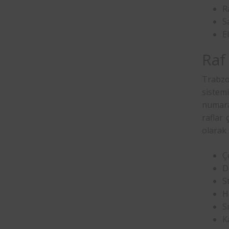
R
S
E
Raf
Trabzon
sistem
numaral
raflar 
olarak 
Ç
D
S
H
Sı
K