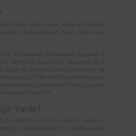
?
yüklenmesine bağlı olarak metal yorgunluğu,
rebilir. Ayrıca kötü raf düzeni, olası araçla
.
nde, işletmelerde, fabrikalarda, depolarda iş
dik kontrolleri yapılmalıdır. Depolarda ve iş
da Sağlık ve Güvenlik Şartları Yönetmeliği” ne
ontrolleri için “TS EN 15635” standardına göre
k ve standartlar çerçevesinde
Femko
,
muayene
 durumlarını raporlar.
İşe Yarar?
gibi endüstriyel rafların kullanımı, bakımı ve
tme gibi süreçleri belirler. Bu standarda göre