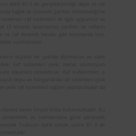
zon
dahil 81 il de gerçekleştirdiği depo ve raf
ında Sağlık ve Güvenlik Şartları Yönetmeliği’ne
ncelenen raf sistemleri ile ilgili uygunsuz ve
t (3 eksenli lazermetre) yardımı ile rafların
bı ve raf dinamik hesabı gibi konularda test,
metler sunmaktadır.
lerin düzenli bir şekilde dizilmesini ve sabit
rdeki Raf sistemleri çelik, metal, alüminyum
üre dayanıklı olmalıdırlar. Raf kullanımları iş
 Büyük depo ve hangarlarda raf sistemleri çelik
n çelik raf sistemleri sağlam yapıda olsalar da
a hizmet veren birçok firma bulunmaktadır. Bu
i yönetmelik ve standartlara göre periyodik
kemizde Trabzon dahil olmak üzere 81 il de
unmaktadır.