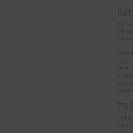
Raf
Raf si
paslan
çarpmal
Kazala
sağlığ
yerleri
uyulmal
periyo
kurulu
TS 
TS EN 1
periyo
tüm raf