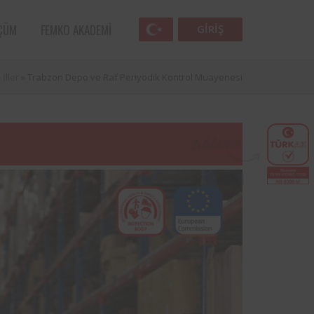
ÇÜM
FEMKO AKADEMI
GIRIŞ
»
İller
»
Trabzon Depo ve Raf Periyodik Kontrol Muayenesi
Femko
lunan
lleri
 öncü