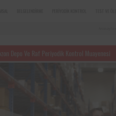
MSAL
BELGELENDIRME
PERIYODIK KONTROL
TEST VE ÖL
Anasayfa
bzon Depo Ve Raf Periyodik Kontrol Muayenesi
e sektörün öncü
Aksa Doğalgaz Dağıtım A.Ş. ile 
n bünyesinde
arasında, kurum bünyesinde bu
ın periyodik
ekipmanların periyodik kontro
tarafından
hususunda protokol sağlanmıştır.
Süt ve süt ürünleri sektörünün