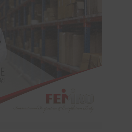
sinde
yodik
ndan