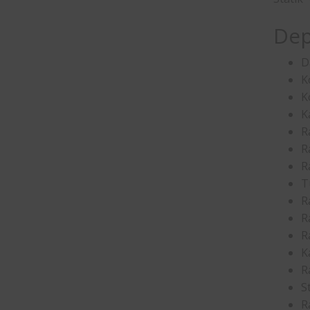
Dep
D
K
K
K
R
R
R
T
R
R
R
K
R
S
R