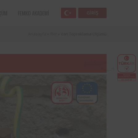
ÇÜM
FEMKO AKADEMI
GIRIŞ
Anasayfa
»
İller
»
Van Topraklama Ölçümü
Femko
lunan
lleri
 öncü