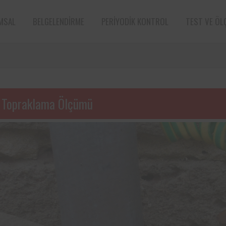
MSAL
BELGELENDIRME
PERIYODIK KONTROL
TEST VE ÖL
 Topraklama Ölçümü
e sektörün öncü
Aksa Doğalgaz Dağıtım A.Ş. ile 
n bünyesinde
arasında, kurum bünyesinde bu
ın periyodik
ekipmanların periyodik kontro
tarafından
hususunda protokol sağlanmıştır.
Süt ve süt ürünleri sektörünün