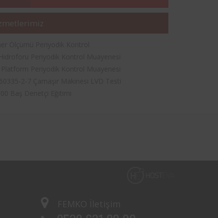
zmetlerimiz
er Ölçümü Periyodik Kontrol
Hidroforu Periyodik Kontrol Muayenesi
k Platform Periyodik Kontrol Muayenesi
60335-2-7 Çamaşır Makinesi LVD Testi
00 Baş Denetçi Eğitimi
FEMKO
İletişim