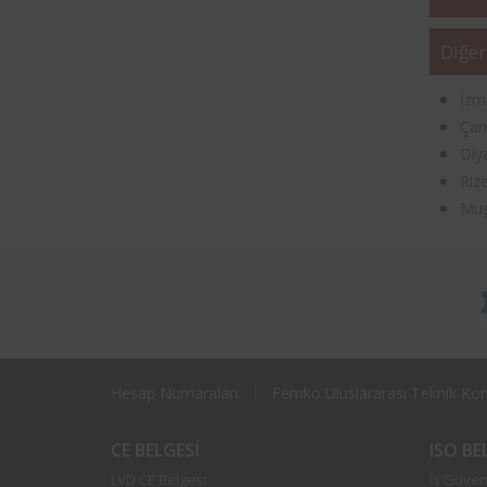
Diğer
İzm
Çan
Diy
Riz
Muş
Hesap Numaraları
Femko Uluslararası Teknik Kont
CE BELGESI
ISO B
LVD CE Belgesi
İş Güvenl