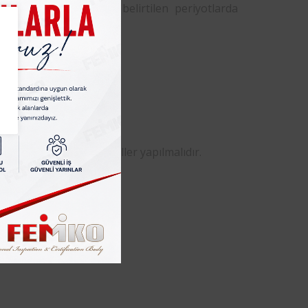
irttiğimiz tesislerde belirtilen periyotlarda
ağıdaki ölçüm ve kontroller yapılmalıdır.