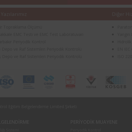
 Yazılarımız
Diğer Hi
ir Topraklama Ölçümü
Paraton
akkale EMC Testi ve EMC Test Laboratuvarı
Yangın 
arbakır Periyodik Kontrol
Hidroli
e Depo ve Raf Sistemleri Periyodik Kontrolü
EN IEC 
 Depo ve Raf Sistemleri Periyodik Kontrolü
ISO 220
rol Eğitim Belgelendirme Limited Şirketi
ELGELENDIRME
PERIYODIK MUAYENE
iği Sistemi
Periyodik Kontrol