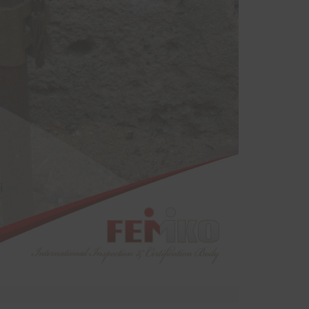
sinde
yodik
ndan