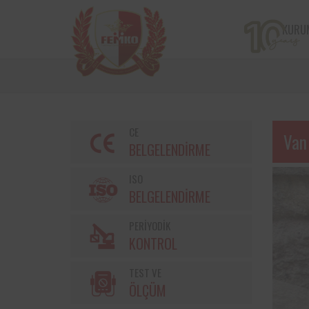
KURU
CE
Van
BELGELENDİRME
ISO
BELGELENDİRME
PERİYODİK
Bir çiftçi kooperatifi olan v
KONTROL
markalarından Torku’nu
bulunan iş ekipmanların
TEST VE
kontrolleri Femko 
denetlenmektedir.
ÖLÇÜM