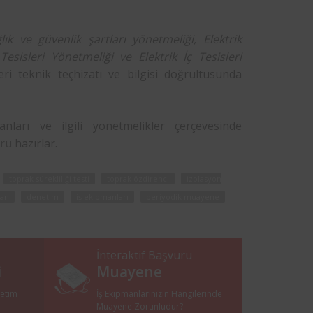
ık ve güvenlik şartları yönetmeliği, Elektrik
esisleri Yönetmeliği ve Elektrik İç Tesisleri
ri teknik teçhizatı ve bilgisi doğrultusunda
arı ve ilgili yönetmelikler çerçevesinde
ru
hazırlar.
toprak sürekliliği testi
toprak özdirenci
izolasyon
an
denetim
iş ekipmanları
periyodik muayene
İnteraktif Başvuru
i
Muayene
netim
İş Ekipmanlarınızın Hangilerinde
i
Muayene Zorunludur?