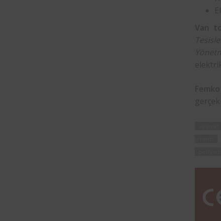
E
Van to
Tesisl
Yönetm
elektri
Femko
gerçekl
ekipnet
direnci
periyodi