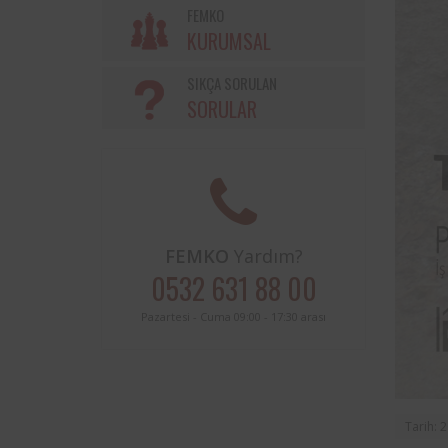
Söke Belediyesi ve Femko a
FEMKO
sınırları içerisinde buluna
KURUMSAL
periyodik kontrolleri hususunda
protokol imzalanmıştır.
SIKÇA SORULAN
SORULAR
FEMKO
Yardım?
0532 631 88 00
Pazartesi - Cuma 09:00 - 17:30 arası
Tarih: 