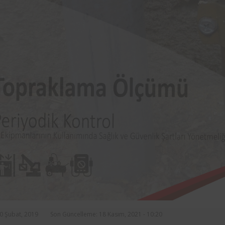
rasında, ilçe
markalarından Aynes Gıda bünye
n asansörlerin
bulunan iş ekipmanlarının peri
 2 yıl süre ile
kontrolleri Femko tarafı
denetlenmektedir.
20 Şubat, 2019
Son Güncelleme: 18 Kasım, 2021 - 10:20