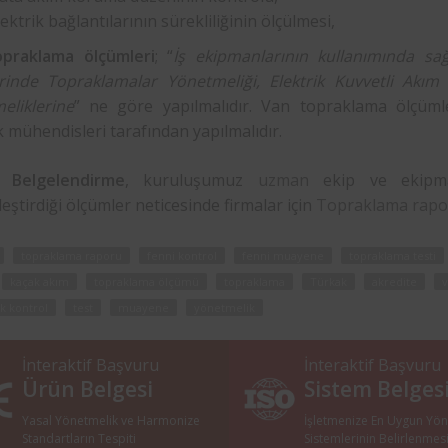
lektrik bağlantılarının sürekliliğinin ölçülmesi,
praklama ölçümleri
; “
İş ekipmanlarının kullanımında sağl
erinde Topraklamalar Yönetmeliği, Elektrik Kuvvetli Akım T
eliklerine
” ne göre yapılmalıdır. Van topraklama ölçümle
k mühendisleri tarafından yapılmalıdır.
Belgelendirme
, kuruluşumuz
uzman
ekip ve ekipmanl
eştirdiği ölçümler neticesinde firmalar için
Topraklama rapo
topraklama raporu
fenni kontrol
fenni muayene
topraklama testi
kaçak akım
topraklama ölçümü
topraklama
Türkak
akredite
v
k kontrol
test
muayene
yönetmelik
İnteraktif Başvuru
İnteraktif Başvuru
Ürün Belgesi
Sistem Belges
Yasal Yönetmelik ve Harmonize
İşletmenize En Uygun Yö
Standartların Tespiti
Sistemlerinin Belirlenmes