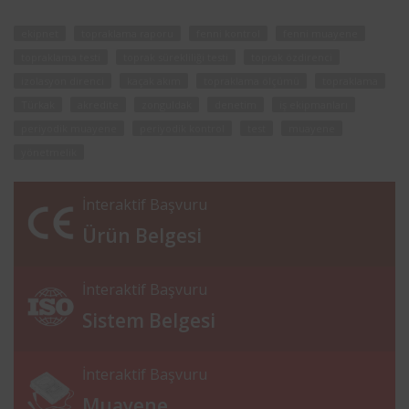
ekipnet
topraklama raporu
fenni kontrol
fenni muayene
topraklama testi
toprak sürekliliği testi
toprak özdirenci
izolasyon direnci
kaçak akım
topraklama ölçümü
topraklama
Türkak
akredite
zonguldak
denetim
iş ekipmanları
periyodik muayene
periyodik kontrol
test
muayene
yönetmelik
İnteraktif Başvuru
Ürün Belgesi
İnteraktif Başvuru
Sistem Belgesi
İnteraktif Başvuru
Muayene