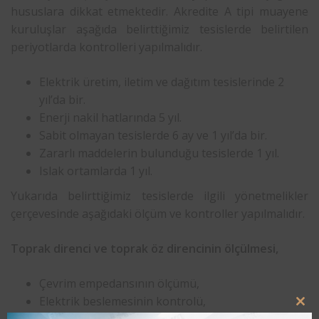
hususlara dikkat etmektedir. Akredite A tipi muayene
kuruluşlar aşağıda belirttiğimiz tesislerde belirtilen
periyotlarda kontrolleri yapılmalıdır.
Elektrik üretim, iletim ve dağıtım tesislerinde 2
yıl’da bir.
Enerji nakil hatlarında 5 yıl.
Sabit olmayan tesislerde 6 ay ve 1 yıl’da bir.
Zararlı maddelerin bulunduğu tesislerde 1 yıl.
Islak ortamlarda 1 yıl.
Yukarıda belirttiğimiz tesislerde ilgili yönetmelikler
çerçevesinde aşağıdaki ölçüm ve kontroller yapılmalıdır.
Toprak direnci ve toprak öz direncinin ölçülmesi,
Çevrim empedansının ölçümü,
Elektrik beslemesinin kontrolü,
Clo
Göz muayenesi,