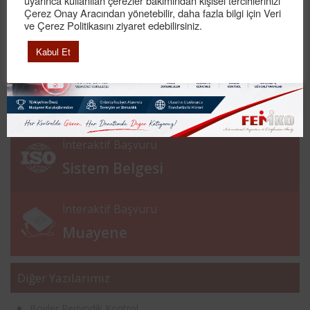
uyarınca kullanılan çerezler bakımından kişisel tercihlerinizi
firmalar için rapor hazırlar.
Çerez Onay Aracından yönetebilir, daha fazla bilgi için Veri
ve Çerez Politikasını ziyaret edebilirsiniz.
arşiv
raf
depo
akredite
periyodik kontrol
muayene
Kabul Et
İnteraktif Başvuru
Ürün Belgesi
İnteraktif Başvuru
Sistem Belgesi
İnteraktif Başvuru
Muayene
Diğer Yazılarımız
Boyler Periyodik Kontrol