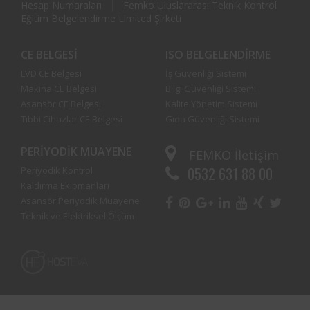
Hesap Numaraları
Femko Uluslararası Teknik Kontrol
Eğitim Belgelendirme Limited Şirketi
CE BELGESI
ISO BELGELENDIRME
LVD CE Belgesi
İş Güvenliği Sistemi
Makina CE Belgesi
Bilgi Güvenliği Sistemi
Asansör CE Belgesi
Kalite Yönetim Sistemi
Tıbbi Cihazlar CE Belgesi
Gıda Güvenliği Sistemi
PERIYODIK MUAYENE
FEMKO
İletişim
0532 631 88 00
Periyodik Kontrol
Kaldırma Ekipmanları
Asansör Periyodik Muayene
Teknik ve Elektriksel Ölçüm