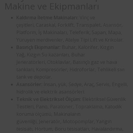
Makine ve Ekipmanları
Kaldırma İletme Makinaları:
Vinç
ve
çeşitleri, Caraskal, Forklift, Transpalet,
Asansör
,
Platform, İş Makinaları, Teleferik, Sapan, Mapa,
Yürüyen merdivenler, Atelye Tipi Lift ve Krikolar.
Basınçlı Ekipmanlar:
Buhar, Kalorifer, Kızgın
Yağ, Kızgın Su kazanları, Buhar
Jeneratörleri, Otoklavlar, Basınçlı gaz ve hava
tankları, Kompresörler, Hidroforlar, Tehlikeli sıvı
tank ve depolar.
Asansörler:
İnsan, yük, Sedye, Araç, Servis, Engelli,
hidrolik ve elektrik asansörleri.
Teknik ve Elektriksel Ölçüm:
Elektriksel Güvenlik
Testleri, Pano,
Paratoner
,
Topraklama
, Katodik
koruma ölçümü, Makinaların
güvenliği, Jeneratör, Motopomplar, Yangın
tesisatı, Hortum, Boru tesisatları, Havalandırma,