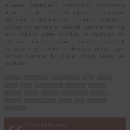
muayene kuruluşudur. Akreditasyon kapsamlarına
detaylı olarak Türk Akreditasyon kurumunun
sitesinden erişilebilmektedir. Denetim faaliyetlerini
yürüten tüm personeller periyodik kontrolerl alanında
almış oldukları eğitim sertifikası ve Bakanlığın veri
tabanına kayıtlı ekipnet numarası dahilinde
faaliyetlerini yürütmekte ve firmalara sunulan rapor
formları üzerinde bu bilgiler detaylı olarak yer
almaktadır.
ekipnet
fenni kontrol
fenni muayene
a tipi
Türkak
17020
6331
Yapan Firmalar
kuruluşlar
akredite
trabzon
ölçüm
denetim
iş ekipmanları
periyodik
muayene
periyodik kontrol
rapor
test
muayene
yönetmelik
İnteraktif Başvuru