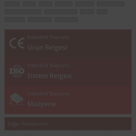
ölçüm
izmir
aydın
istanbul
denetim
iş ekipmanları
periyodik muayene
periyodik kontrol
rapor
test
muayene
yönetmeliği
yönetmelik
İnteraktif Başvuru
Ürün Belgesi
İnteraktif Başvuru
Sistem Belgesi
İnteraktif Başvuru
Muayene
Diğer Yazılarımız