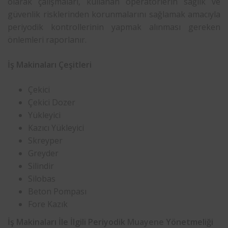
olarak çalışmaları, kullanan operatörlerin sağlık ve
güvenlik risklerinden korunmalarını sağlamak amacıyla
periyodik kontrollerinin yapmak alınması gereken
önlemleri raporlanır.
İş Makinaları Çeşitleri
Çekici
Çekici Dozer
Yükleyici
Kazıcı Yükleyici
Skreyper
Greyder
Silindir
Silobas
Beton Pompası
Fore Kazık
İş Makinaları İle İlgili Periyodik
Muayene
Yönetmeliği