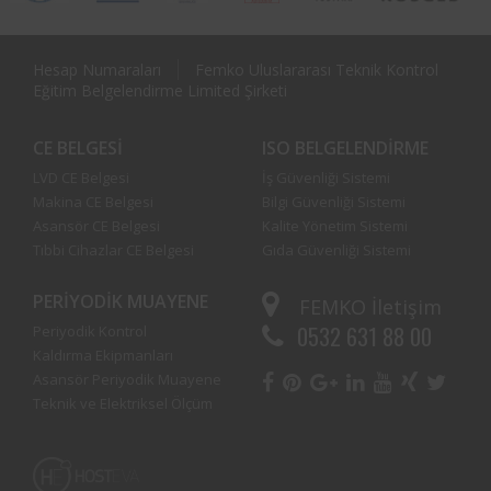
Hesap Numaraları
Femko Uluslararası Teknik Kontrol
Eğitim Belgelendirme Limited Şirketi
CE BELGESI
ISO BELGELENDIRME
LVD CE Belgesi
İş Güvenliği Sistemi
Makina CE Belgesi
Bilgi Güvenliği Sistemi
Asansör CE Belgesi
Kalite Yönetim Sistemi
Tıbbi Cihazlar CE Belgesi
Gıda Güvenliği Sistemi
PERIYODIK MUAYENE
FEMKO
İletişim
0532 631 88 00
Periyodik Kontrol
Kaldırma Ekipmanları
Asansör Periyodik Muayene
Teknik ve Elektriksel Ölçüm