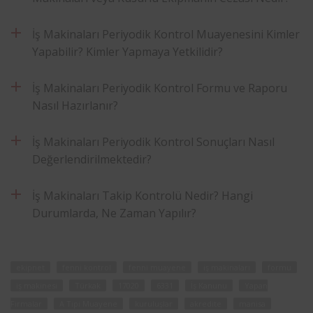
İş Makinaları Periyodik Kontrol Muayenesini Kimler
Yapabilir? Kimler Yapmaya Yetkilidir?
İş Makinaları Periyodik Kontrol Formu ve Raporu
Nasıl Hazırlanır?
İş Makinaları Periyodik Kontrol Sonuçları Nasıl
Değerlendirilmektedir?
İş Makinaları Takip Kontrolü Nedir? Hangi
Durumlarda, Ne Zaman Yapılır?
ekipnet
fenni kontrol
fenni muayene
iş makinaları
formu
iş makinesi
Türkak
17020
6331
İş Kanunu
Yapan
Firmalar
A Tipi Muayene
kuruluşlar
akredite
manisa