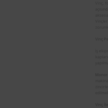
Vinç
, f
açısınd
aksesu
Vinçler
zorunlu
Vinç
Pe
İş ekip
kapla
yapılma
Monoray
makinal
zincir
edilmeli
Vinç İle