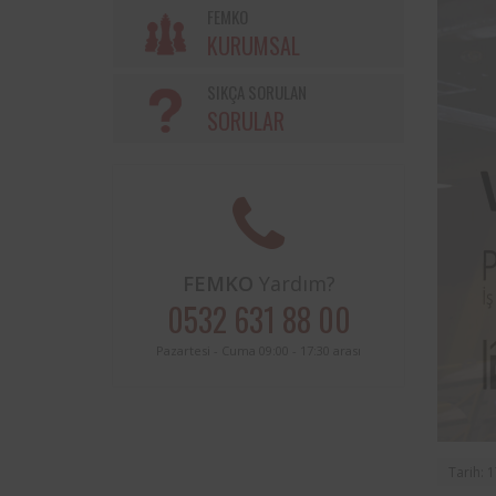
Söke Belediyesi ve Femko a
FEMKO
sınırları içerisinde buluna
KURUMSAL
periyodik kontrolleri hususunda
protokol imzalanmıştır.
SIKÇA SORULAN
SORULAR
FEMKO
Yardım?
0532 631 88 00
Pazartesi - Cuma 09:00 - 17:30 arası
Tarih: 