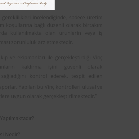
gereklilikleri incelendiğinde, sadece üretim
m koşullarına bağlı düzenli olarak birtakım
zırda kullanılmakta olan ürünlerin veya iş
lması zorunluluk arz etmektedir.
kip ve ekipmanları ile gerçekleştirdiği
Vinç
nların kaldırma işini güvenli olarak
i sağladığını kontrol ederek, tespit edilen
aporlar. Yapılan bu Vinç kontrolleri ulusal ve
erlere uygun olarak gerçekleştirilmektedir.”
Yapılmaktadır?
si Nedir?