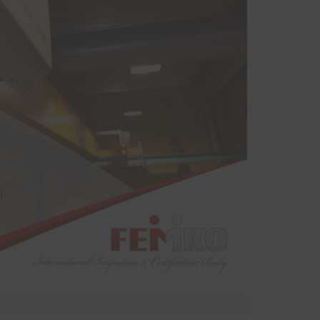
sinde
kurum bünyesinde bulunan ekipmanların
yodik
periyodik kontrolleri hususunda protokol
ndan
sağlanmıştır.