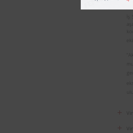
Vin
İş
aş
ko
ek
“A
mu
ge
eks
ulu
Vi
Vin