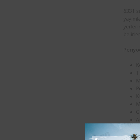
6331 sa
yayıml
yerleri
belirlem
Periyo
K
T
M
P
K
M
G
A
C
Y