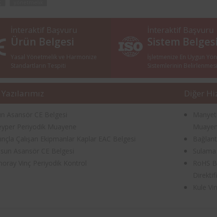
ç
yönetmelik
İnteraktif Başvuru
İnteraktif Başvuru
Ürün Belgesi
Sistem Belges
Yasal Yönetmelik ve Harmonize
İşletmenize En Uygun Yö
Standartların Tespiti
Sistemlerinin Belirlenmes
 Yazılarımız
Diğer Hi
ın Asansör CE Belgesi
Manyeti
eyper Periyodik Muayene
Muayen
ınçla Çalışan Ekipmanlar Kaplar EAC Belgesi
Bağlant
esun Asansör CE Belgesi
Sulama 
oray Vinç Periyodik Kontrol
RoHS Be
Direktif
Kule Vi