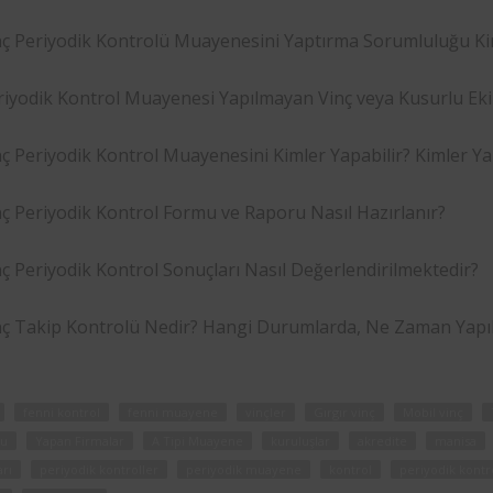
nç Periyodik Kontrolü Muayenesini Yaptırma Sorumluluğu Kim
riyodik Kontrol Muayenesi Yapılmayan Vinç veya Kusurlu Ek
nç Periyodik Kontrol Muayenesini Kimler Yapabilir? Kimler Ya
nç Periyodik Kontrol Formu ve Raporu Nasıl Hazırlanır?
ç Periyodik Kontrol Sonuçları Nasıl Değerlendirilmektedir?
nç Takip Kontrolü Nedir? Hangi Durumlarda, Ne Zaman Yapıl
fenni kontrol
fenni muayene
vinçler
Gırgır vinç
Mobil vinç
nu
Yapan Firmalar
A Tipi Muayene
kuruluşlar
akredite
manisa
rı
periyodik kontroller
periyodik muayene
kontrol
periyodik kontr