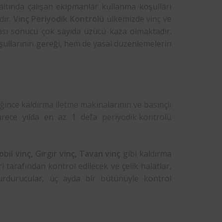
altında çalışan ekipmanlar kullanma koşulları
dır.
Vinç Periyodik Kontrolü
ülkemizde
vinç
ve
ması sonucu çok sayıda üzücü kaza olmaktadır.
oşullarının gereği, hem de yasal düzenlemelerin
ğince kaldırma iletme makinalarının ve basınçlı
 sürece yılda en az 1 defa
periyodik kontrolü
bil vinç, Gırgır vinç, Tavan vinç
gibi kaldırma
 tarafından kontrol edilecek ve çelik halatlar,
durdurucular, üç ayda bir bütünüyle kontrol