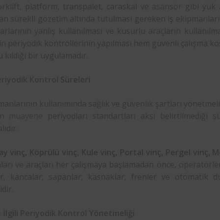
orklift, platform, transpalet, caraskal ve
asansör
gibi yük 
an sürekli gözetim altında tutulması gereken iş ekipmanları
arlarının yanlış kullanılması ve kusurlu araçların kullanıl
in periyodik kontrollerinin yapılması hem güvenli çalışma k
 kıldığı bir uygulamadır.
riyodik Kontrol
Süreleri
manlarının kullanımında sağlık ve güvenlik şartları yönetmeli
rın
muayene
periyodları standartları aksi belirtilmediği
lıdır.
 vinç, Köprülü vinç, Kule vinç, Portal vinç, Pergel vinç, Mo
arı ve araçları her çalışmaya başlamadan önce, operatörleri
ler, kancalar, sapanlar, kasnaklar, frenler ve otomatik 
dir.
 İlgili
Periyodik Kontrol
Yönetmeliği