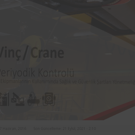
rasında, ilçe
markalarından Aynes Gıda bünye
n asansörlerin
bulunan iş ekipmanlarının peri
 2 yıl süre ile
kontrolleri Femko tarafı
denetlenmektedir.
17 Haziran, 2016
Son Güncelleme: 21 Eylül, 2021 - 2:10