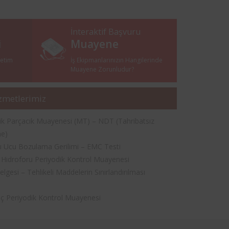
İnteraktif Başvuru
i
Muayene
netim
İş Ekipmanlarınızın Hangilerinde
i
Muayene Zorunludur?
zmetlerimiz
k Parçacık Muayenesi (MT) – NDT (Tahribatsız
e)
ı Ucu Bozulama Gerilimi – EMC Testi
Hidroforu Periyodik Kontrol Muayenesi
lgesi – Tehlikeli Maddelerin Sınırlandırılması
i
nç Periyodik Kontrol Muayenesi