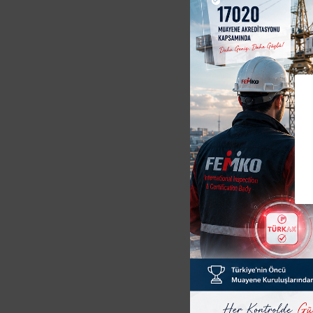
D
F
L
T
H
P
Y
T
Vinç P
Femko
ekipman
ederek,
Vinç