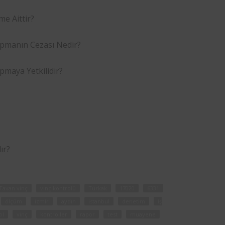
e Aittir?
ipmanın Cezası Nedir?
pmaya Yetkilidir?
ır?
Tavan vinç
vinç kontrolü
Türkak
17020
6331
ölçüm
izmir
aydın
istanbul
denetim
iş
ol
vinç
kontroller
rapor
test
muayene