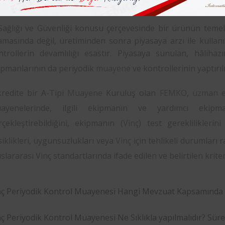
ç Periyodik Kontrol Muayenesi Nedir? Nasıl Yapılır?
 Sağlığı ve Güvenliği konusu çerçevesinde bir ürünün temel 
amasında değil, üretiminden sonra piyasaya arzı ile kullanı
ntrollerin devamlılığı esastır. Piyasaya sunulan, hâliha
ipmanlarının da periyodik
muayene
ve kontrollerinin yaptırı
kredite bir A-Tipi
Muayene
Kuruluş olan
FEMKO
,
uzman
e
ayenelerinde, ilgili ekipmanın ve yardımcı ekipma
rçekleştirebildiğini, ekipmanın (
Vinç
) test gerekliliklerin
iklikleri, uygunsuzlukları veya
Vinç
için tehlikeli durumları r
slararası Vinç standartlarında ifade edilen ve belirtilen krit
nç Periyodik Kontrol Muayenesi Hangi Mevzuat Kapsamında 
ç Periyodik Kontrol Muayenesi Ne Sıklıkla yapılmalıdır? Süre