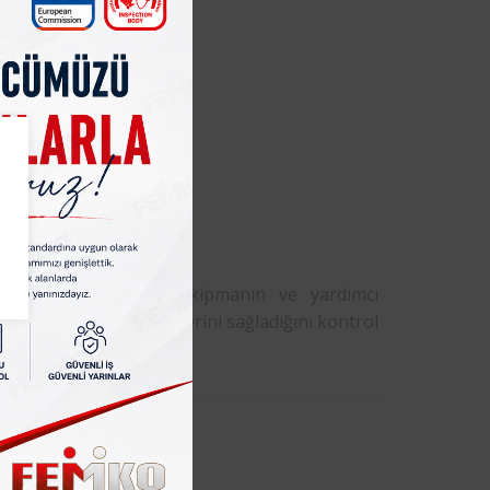
ontrollerinde, ilgili ekipmanın ve yardımcı
ipmanın test gerekliliklerini sağladığını kontrol
umları raporlar.
leriniz