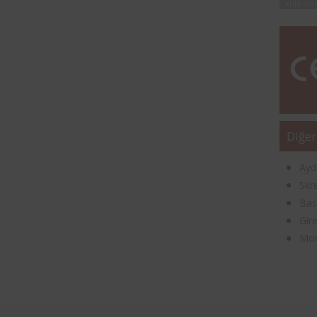
kule vin
Diğer
Ayd
Skr
Bas
Gir
Mon