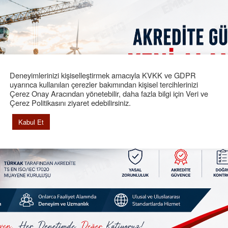
ış Cephe Asansörü Periyodik Kontrolü,
orklift Periyodik kontrolü,
ift Periyodik Kontrolü,
ranspalet Periyodik kontrolü,
alat ve Sapan Kontrolleri,
latform Periyodik Kontrolü,
Deneyimlerinizi kişiselleştirmek amacıyla KVKK ve GDPR
ürüyen Merdiven ve Yürüyen Bant Periyodik Kontrolü,
uyarınca kullanılan çerezler bakımından kişisel tercihlerinizi
Çerez Onay Aracından yönetebilir, daha fazla bilgi için Veri ve
ezgâhların Periyodik Kontrolü.
Çerez Politikasını ziyaret edebilirsiniz.
eriyodik Kontrol Firmaları
Kabul Et
,
uzman
ekip ve ekipmanları ile gerçekleştirdiği vinç k
ların kaldırma işini güvenli olarak gerçekleştirebildiğini, ek
 tespit edilen eksiklikleri, uygunsuzlukları veya tehlikeli dur
 Periyodik Kontrolü Hakkında Merak Ettik