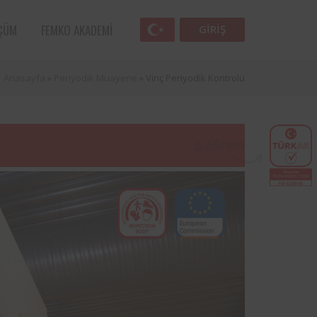
ÇÜM
FEMKO AKADEMI
GIRIŞ
Anasayfa
»
Periyodik Muayene
»
Vinç Periyodik Kontrolü
Femko
Havacılık sektörünün öncü kuruluşlarından
lunan
SunExpress ile Femko arasında, denetim
lleri
hizmetlerinin uygulanması hususunda
anlaşma sağlamıştır.
 öncü
Türk Eğitim Vakfı ile Femko arasında,