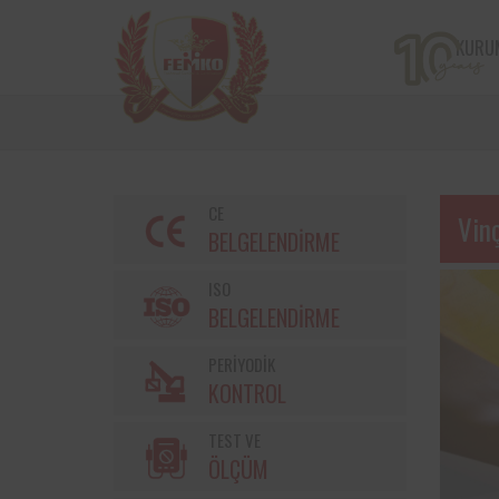
KURU
CE
Vin
BELGELENDİRME
ISO
BELGELENDİRME
PERİYODİK
Bir çiftçi kooperatifi olan v
KONTROL
markalarından Torku’nu
bulunan iş ekipmanların
TEST VE
kontrolleri Femko 
denetlenmektedir.
ÖLÇÜM