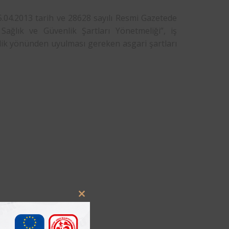
25.04.2013 tarih ve 28628 sayılı Resmi Gazetede
ağlık ve Güvenlik Şartları Yönetmeliği”, iş
enlik yönünden uyulması gereken asgari şartları
Close
this
module