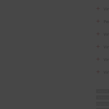
Vi
Pe
Vi
Vi
Vin
Vi
ekipnet
İş Kanu
ekipmanla