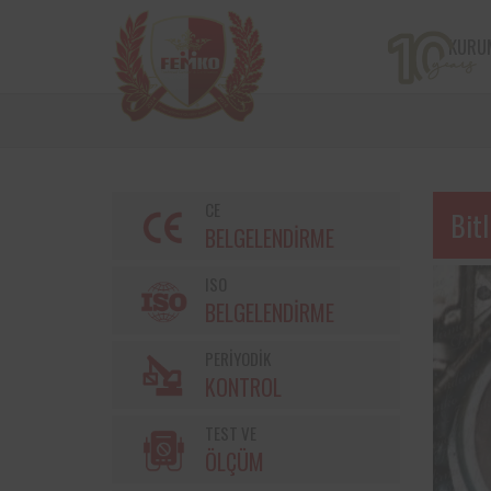
KURU
CE
Bitl
BELGELENDİRME
ISO
BELGELENDİRME
PERİYODİK
Bir çiftçi kooperatifi olan v
KONTROL
markalarından Torku’nu
bulunan iş ekipmanların
TEST VE
kontrolleri Femko 
denetlenmektedir.
ÖLÇÜM