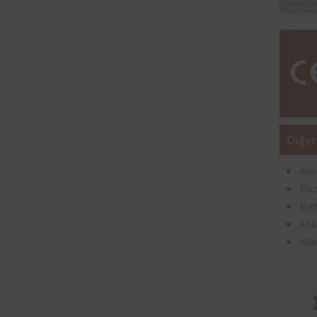
sorgula
Diğer
Asa
Elaz
Bar
Asa
Mad