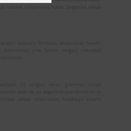
nda satmak istiyorsanız kalite belgesini almak
teraktif başvuru formunu doldurarak hemen
 istiyorsanız yine Sistem belgesi interaktif
ilirsiniz.
ktadır. CE belgesi veren güvenilir, işinde
ndis ekibi ile siz değerli müşterilerine en iyi
i hizmet almak istiyorsanız
Femko
‘yu ziyaret