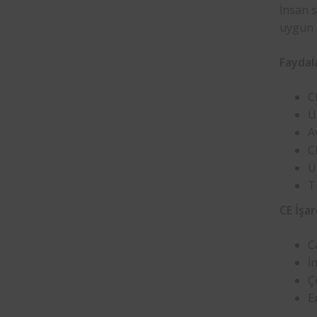
İnsan s
uygun o
Faydal
C
Ü
A
C
Ü
T
CE İşa
C
İ
Ç
E