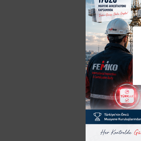
ürünler
M
İ
T
A
G
S
B
E
V
T
D
Ta
A
Cezası
Belge a