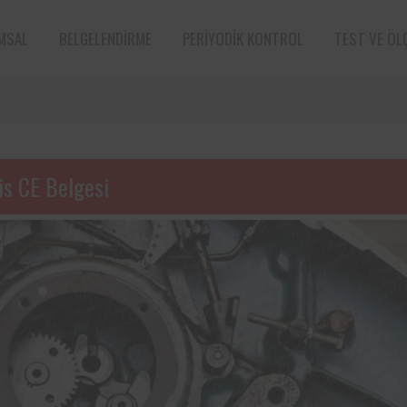
MSAL
BELGELENDIRME
PERIYODIK KONTROL
TEST VE ÖL
is CE Belgesi
e sektörün öncü
Aksa Doğalgaz Dağıtım A.Ş. ile 
n bünyesinde
arasında, kurum bünyesinde bu
ın periyodik
ekipmanların periyodik kontro
tarafından
hususunda protokol sağlanmıştır.
Süt ve süt ürünleri sektörünün