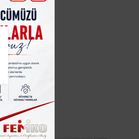
rketin faaliyetlerinin sonlandırılmasına kadar