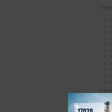
Teknik
Ü
Ü
T
Ü
Te
Ü
A
T
Ü
Ü
Ü
CE Bel
Bitlis
‘d
istiyor