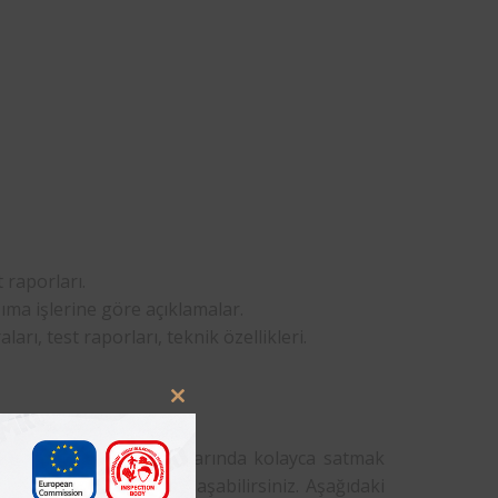
 raporları.
ma işlerine göre açıklamalar.
rı, test raporları, teknik özellikleri.
Close
this
module
 Ürünlerinizi avrupa pazarında kolayca satmak
elirli cezalarla karşılaşabilirsiniz. Aşağıdaki