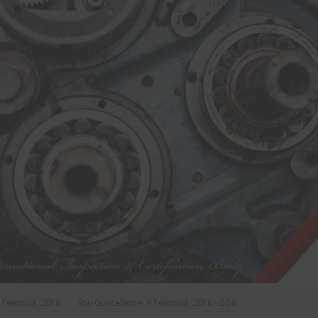
rasında, ilçe
markalarından Aynes Gıda bünye
n asansörlerin
bulunan iş ekipmanlarının peri
 2 yıl süre ile
kontrolleri Femko tarafı
denetlenmektedir.
9 Temmuz, 2016
Son Güncelleme: 9 Temmuz, 2016 - 2:56