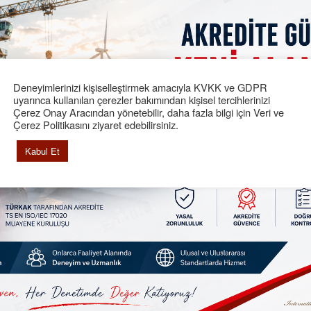
 için bu belgeyi almak zorunludur.
akinalar
nşaat malzemeleri
ıbbi cihazlar
Deneyimlerinizi kişiselleştirmek amacıyla KVKK ve GDPR
sansörler
uyarınca kullanılan çerezler bakımından kişisel tercihlerinizi
Çerez Onay Aracından yönetebilir, daha fazla bilgi için Veri ve
az yakan cihazlar
Çerez Politikasını ziyaret edebilirsiniz.
ıcak su ile çalışan kazanlar
asınçlı kaplar
Kabul Et
lektromanyetik cihazlar
ücuda yerleştirilebilir kişisel koruyucu cihazlar
ekneler
ondurucular
rtı aletleri
lçak gerilim cihazları
lmayanlar para cezası ve daha sonra ürünün toplatılması şi