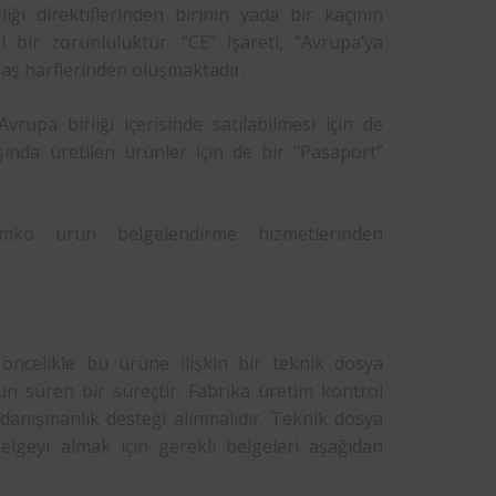
ği direktiflerinden birinin yada bir kaçının
bir zorunluluktur. “CE” İşareti, “Avrupa’ya
aş harflerinden oluşmaktadır.
rupa birliği içerisinde satılabilmesi için de
ışında üretilen ürünler için de bir “Pasaport”
emko
ürün belgelendirme hizmetlerinden
öncelikle bu ürüne ilişkin bir teknik dosya
un süren bir süreçtir. Fabrika üretim kontrol
danışmanlık desteği alınmalıdır. Teknik dosya
elgeyi almak için gerekli belgeleri aşağıdan