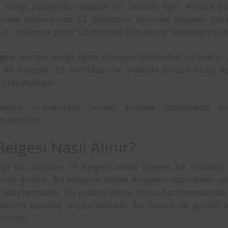
 Birliği pazarında satılacak bir ürünün eğer Avrupa birli
ında bulunuyorsa CE Markasını üzerinde taşıması yasal 
uk” anlamına gelen “Conformité Européene” kelimelerinin b
gesi
Avrupa birliği üyesi olmayan ülkelerdeki ürünlerin Av
 bir belgedir. CE Sertifikası bir anlamda Avrupa birliği d
ini taşımaktadır.
aretini ürünlerinize hemen koymak istiyorsanız
F
nabilirsiniz.
elgesi Nasıl Alınır?
gi bir ürününe CE Belgesi almak isteyen bir firmanın, 
aması gerekir. Bu belgenin teknik dosyasını hazırlamak uz
i hazırlanmalıdır. Bu yüzden teknik dosya hazırlanmasında 
alarının temelini oluşturmaktadır. Bu önemli ve gerekli b
irsiniz.