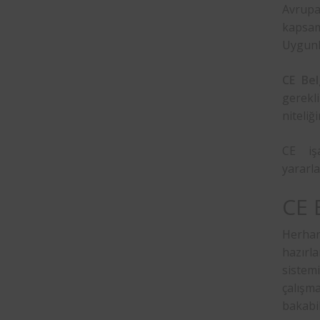
Avrupa
kapsam
Uygunl
CE Bel
gerekli
niteliğ
CE iş
yararla
CE B
Herhan
hazırl
sistem
çalışm
bakabil