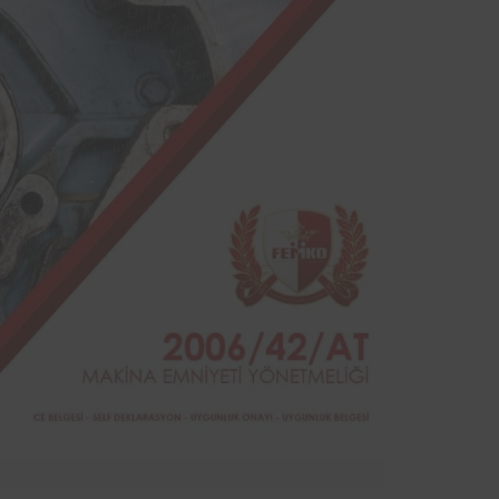
sinde
yodik
ndan