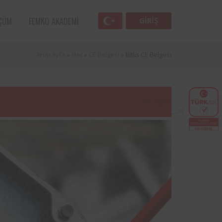
ÇÜM
FEMKO AKADEMI
GIRIŞ
Anasayfa
»
İller
»
CE Belgesi
»
Bitlis CE Belgesi
Femko
lunan
lleri
 öncü