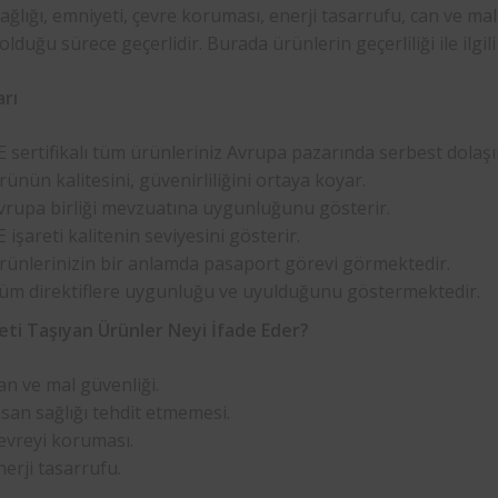
ağlığı, emniyeti, çevre koruması, enerji tasarrufu, can ve mal
lduğu sürece geçerlidir. Burada ürünlerin geçerliliği ile ilgil
arı
E sertifikalı tüm ürünleriniz Avrupa pazarında serbest dolaşı
rünün kalitesini, güvenirliliğini ortaya koyar.
vrupa birliği mevzuatına uygunluğunu gösterir.
E işareti kalitenin seviyesini gösterir.
rünlerinizin bir anlamda pasaport görevi görmektedir.
üm direktiflere uygunluğu ve uyulduğunu göstermektedir.
reti Taşıyan Ürünler Neyi İfade Eder?
an ve mal güvenliği.
nsan sağlığı tehdit etmemesi.
evreyi koruması.
nerji tasarrufu.