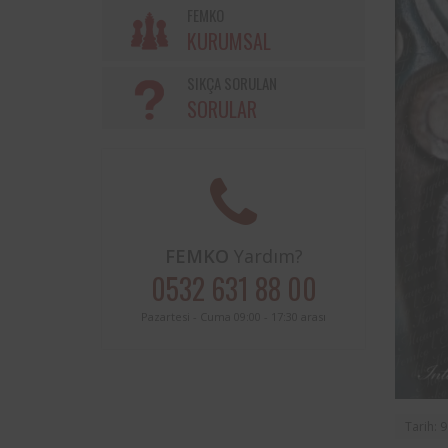
Söke Belediyesi ve Femko a
FEMKO
sınırları içerisinde buluna
KURUMSAL
periyodik kontrolleri hususunda
protokol imzalanmıştır.
SIKÇA SORULAN
SORULAR
FEMKO
Yardım?
0532 631 88 00
Pazartesi - Cuma 09:00 - 17:30 arası
Tarih: 