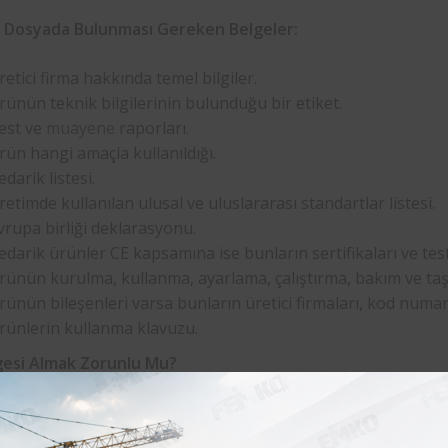
 Dosyada Bulunması Gereken Belgeler:
retici firma hakkında temel bilgiler.
rünün teknik bilgilerinin bulunduğu bir etiket.
est ve
muayene
raporları.
rün hangi amaçla kullanıldığı.
darik listesi.
retimde kullanılan ulusal ve uluslararası standartlar listesi.
vrupa birliği deklarasyonu.
edarik ürünler CE kapsamına ise bunların sertifikaları ve test
rünün kurulma, kullanma, ayarlama, çalıştırma, bakım ve taşı
rünün bileşenleri varsa bunların üretici firmaları, kod numarala
rünlerin kullanma klavuzu.
gesi Almak Zorunlu Mu?
e kalite belgesini almak belli başlı ürünlerde zorunludur.
sanız bu belgeyi almak zorundasınız. Eğer belge almazsanız b