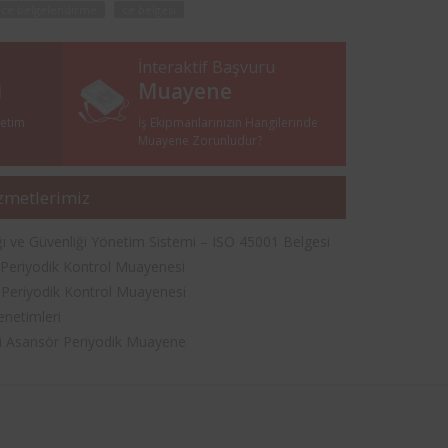
ce belgelendirme
ce belgesi
İnteraktif Başvuru
i
Muayene
netim
İş Ekipmanlarınızın Hangilerinde
i
Muayene Zorunludur?
zmetlerimiz
ığı ve Güvenliği Yönetim Sistemi – ISO 45001 Belgesi
 Periyodik Kontrol Muayenesi
 Periyodik Kontrol Muayenesi
enetimleri
kli Asansör Periyodik Muayene