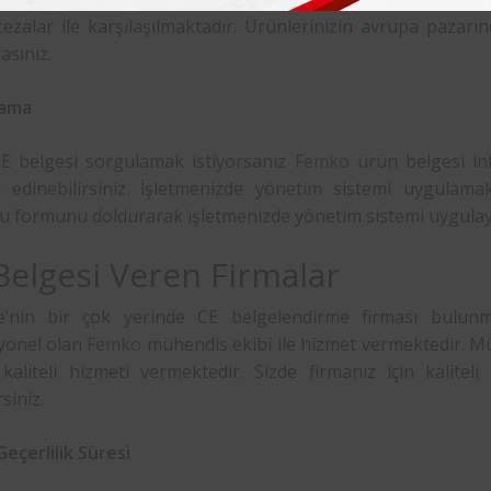
ezalar ile karşılaşılmaktadır. Ürünlerinizin avrupa pazarı
asınız.
lama
 CE belgesi sorgulamak istiyorsanız
Femko
ürün belgesi in
i edinebilirsiniz. İşletmenizde yönetim sistemi uygulamak
u formunu doldurarak işletmenizde yönetim sistemi uygulayab
Belgesi Veren Firmalar
e’nin bir çok yerinde CE belgelendirme firması bulunma
yonel olan
Femko
mühendis ekibi ile hizmet vermektedir. Mühe
kaliteli hizmeti vermektedir. Sizde firmanız için kalitel
siniz.
eçerlilik Süresi