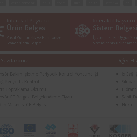
ma
veren firmalar
bitlis
form
süre
belge
sertifika
ce
İnteraktif Başvuru
İnteraktif Başvuru
Ürün Belgesi
Sistem Belges
Yasal Yönetmelik ve Harmonize
İşletmenize En Uygun Yö
Standartların Tespiti
Sistemlerinin Belirlenmes
 Yazılarımız
Diğer Hi
nsör Bakım İşletme Periyodik Kontrol Yönetmeliği
İş Sağl
ığ Periyodik Kontrol
Silobas
tın Topraklama Ölçümü
Hidrant
nsör CE Belgesi Belgelendirme Fiyatı
Şahit D
en Makinesi CE Belgesi
Elektri