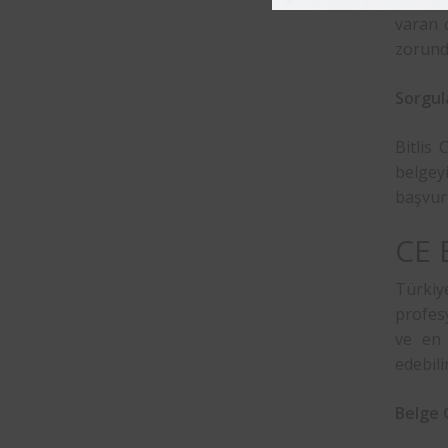
varan c
zorund
Sorgu
Bitlis
belgey
başvur
CE 
Türkiy
profes
ve en 
edebilir
Belge G