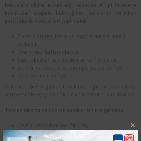
hususlara dikkat etmektedir. Akredite A tipi muayene
kuruluşlar aşağıda belirttiğimiz tesislerde belirtilen
periyotlarda kontrolleri yapılmalıdır.
Elektrik üretim, iletim ve dağıtım tesislerinde 2
yıl’da bir.
Enerji nakil hatlarında 5 yıl.
Sabit olmayan tesislerde 6 ay ve 1 yıl’da bir.
Zararlı maddelerin bulunduğu tesislerde 1 yıl.
Islak ortamlarda 1 yıl.
Yukarıda belirttiğimiz tesislerde ilgili yönetmelikler
çerçevesinde aşağıdaki ölçüm ve kontroller yapılmalıdır.
Toprak direnci ve toprak öz direncinin ölçülmesi,
Çevrim empedansının ölçümü,
Clo
Elektrik beslemesinin kontrolü,
this
Göz muayenesi,