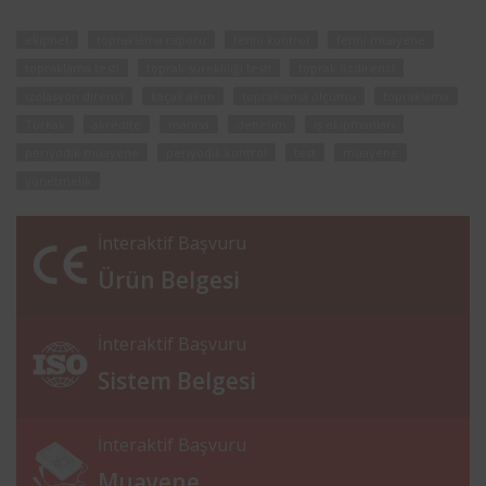
ekipnet
topraklama raporu
fenni kontrol
fenni muayene
topraklama testi
toprak sürekliliği testi
toprak özdirenci
izolasyon direnci
kaçak akım
topraklama ölçümü
topraklama
Türkak
akredite
manisa
denetim
iş ekipmanları
periyodik muayene
periyodik kontrol
test
muayene
yönetmelik
İnteraktif Başvuru
Ürün Belgesi
İnteraktif Başvuru
Sistem Belgesi
İnteraktif Başvuru
Muayene