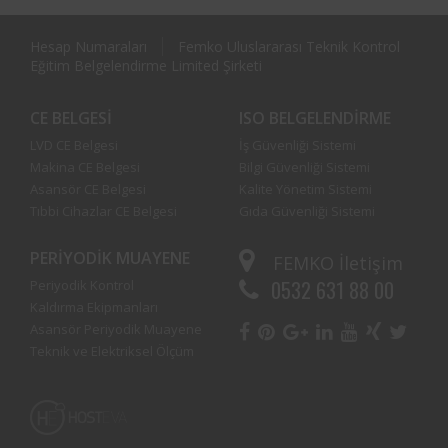
Hesap Numaraları
Femko Uluslararası Teknik Kontrol
Eğitim Belgelendirme Limited Şirketi
CE BELGESI
ISO BELGELENDIRME
LVD CE Belgesi
İş Güvenliği Sistemi
Makina CE Belgesi
Bilgi Güvenliği Sistemi
Asansör CE Belgesi
Kalite Yönetim Sistemi
Tıbbi Cihazlar CE Belgesi
Gıda Güvenliği Sistemi
PERIYODIK MUAYENE
FEMKO
İletişim
0532 631 88 00
Periyodik Kontrol
Kaldırma Ekipmanları
Asansör Periyodik Muayene
Teknik ve Elektriksel Ölçüm