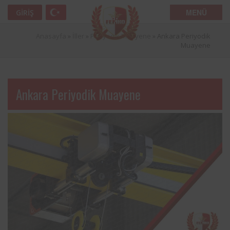
MENÜ
GIRIŞ
Anasayfa
»
İller
»
Periyodik Muayene
»
Ankara Periyodik
Muayene
Ankara Periyodik Muayene