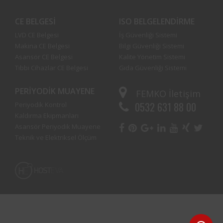
CE BELGESI
ISO BELGELENDIRME
LVD CE Belgesi
İş Güvenliği Sistemi
Makina CE Belgesi
Bilgi Güvenliği Sistemi
Asansör CE Belgesi
Kalite Yönetim Sistemi
Tıbbi Cihazlar CE Belgesi
Gıda Güvenliği Sistemi
PERIYODIK MUAYENE
FEMKO
İletişim
0532 631 88 00
Periyodik Kontrol
Kaldırma Ekipmanları
Asansör Periyodik Muayene
Teknik ve Elektriksel Ölçüm