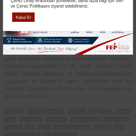
Çerez Onay Aracından yönetebilir, daha fazla bilgi için Veri
belirlemiştir. Bu kapsamda; Raf Sistemleri de firmaların
ve Çerez Politikasını ziyaret edebilirsiniz.
iş güvenliği uzmanları tarafından riskli görülen ve yıllık
Kabul Et
periyodik kontrolü
istenilen son zamanlarda sıkça
karşılaşılan ekipman olarak karşımıza çıkmaktadır.
Siirt Depo ve Raf Sistemleri Periyodik Kontrolü
, ilgili
yönetmelik çerçevesinde “TS EN 15635” standardına
göre periyodik kontrolü mutlaka
muayene
kuruluşu
tarafından yapılmalıdır. TS EN 15635 standart’ı “Çelik
Statik Saklama Sistemleri ve Saklama Ekipmanlarının
Uygulama ve Bakımı”nı içerir. Yürürlükte olan bu
standart
Türkiye’de
ve Siirt
‘de depo ve raf sistemlerinin
kontrolleri
ni belirler.
distomat
3 eksenli lazermetre
yük testi
statik hesap
dinamik
hesap
simülasyon
tsen 15635
depo sistemleri
raf sistemleri
çelik raf
raf
depo
onaylanmış kuruluş
akredite
siirt
periyodik muayene
periyodik kontrol