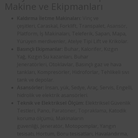
Makine ve Ekipmanları
Kaldırma İletme Makinaları:
Vinç
ve
çeşitleri, Caraskal, Forklift, Transpalet,
Asansör
,
Platform, İş Makinaları, Teleferik, Sapan, Mapa,
Yürüyen merdivenler, Atelye Tipi Lift ve Krikolar.
Basınçlı Ekipmanlar:
Buhar, Kalorifer, Kızgın
Yağ, Kızgın Su kazanları, Buhar
Jeneratörleri, Otoklavlar, Basınçlı gaz ve hava
tankları, Kompresörler, Hidroforlar, Tehlikeli sıvı
tank ve depolar.
Asansörler:
İnsan, yük, Sedye, Araç, Servis, Engelli,
hidrolik ve elektrik asansörleri.
Teknik ve Elektriksel Ölçüm:
Elektriksel Güvenlik
Testleri, Pano,
Paratoner
,
Topraklama
, Katodik
koruma ölçümü, Makinaların
güvenliği, Jeneratör, Motopomplar, Yangın
tesisatı, Hortum, Boru tesisatları, Havalandırma,