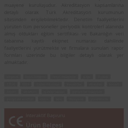
muayene kuruluşudur. Akreditasyon kapsamlarına
detaylı olarak Türk Akreditasyon kurumunun
sitesinden erişilebilmektedir. Denetim faaliyetlerini
yürüten tüm personeller periyodik kontrolerl alanında
almış oldukları eğitim sertifikası ve Bakanlığın veri
tabanına kayıtlı ekipnet numarası dahilinde
faaliyetlerini yürütmekte ve firmalara sunulan rapor
formları üzerinde bu bilgiler detaylı olarak yer
almaktadır.
ekipnet
fenni kontrol
fenni muayene
a tipi
Türkak
17020
6331
Yapan Firmalar
kuruluşlar
akredite
kocaeli
ölçüm
denetim
iş ekipmanları
periyodik muayene
periyodik kontrol
rapor
test
muayene
yönetmelik
İnteraktif Başvuru
Ürün Belgesi