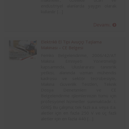
makineler, özellikle ticari ve
endüstriyel alanlarda yaygın olarak
kullanılır […]
Devamı..
Elektrikli El Tipi Avuçiçi Taşlama
Makinası – CE Belgesi
Femko Belgelendirme, 2006/42/AT
Makina Emniyeti Yönetmeliği
kapsamında, Uluslararası tanınırlık
yetkisi, alanında uzman mühendis
kadrosu ve sektör tecrübesiyle,
Makina Güvenlik Testleri, Teknik
Dosya Denetimleri ve CE
Belgelendirme işlemlerinizin tümü için
profesyonel hizmetler sunmaktadır. I.
GİRİŞ Bu çalışma; tek fazlı a.a. veya d.a.
aletler için en fazla 250 V ve üç fazlı
aletler için en fazla 440 […]