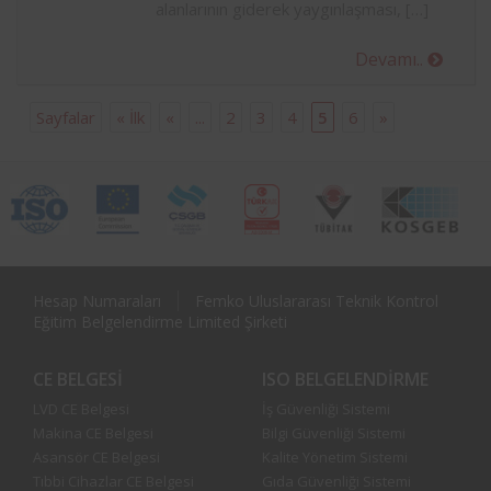
alanlarının giderek yaygınlaşması, […]
Devamı..
Sayfalar
« İlk
«
...
2
3
4
5
6
»
Hesap Numaraları
Femko Uluslararası Teknik Kontrol
Eğitim Belgelendirme Limited Şirketi
CE BELGESI
ISO BELGELENDIRME
LVD CE Belgesi
İş Güvenliği Sistemi
Makina CE Belgesi
Bilgi Güvenliği Sistemi
Asansör CE Belgesi
Kalite Yönetim Sistemi
Tıbbi Cihazlar CE Belgesi
Gıda Güvenliği Sistemi