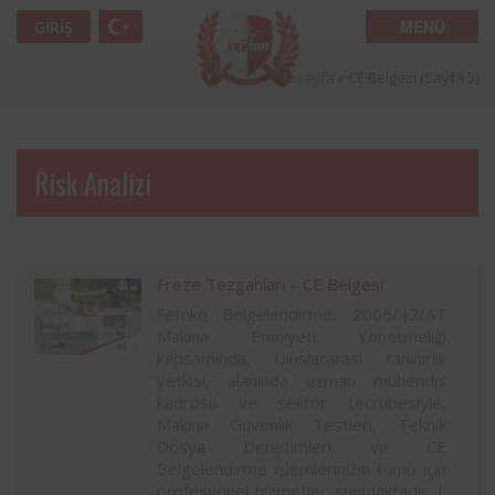
MENÜ
GIRIŞ
Anasayfa
»
CE Belgesi
(Sayfa 5)
Risk Analizi
Freze Tezgahları – CE Belgesi
Femko Belgelendirme, 2006/42/AT
Makina Emniyeti Yönetmeliği
kapsamında, Uluslararası tanınırlık
yetkisi, alanında uzman mühendis
kadrosu ve sektör tecrübesiyle,
Makina Güvenlik Testleri, Teknik
Dosya Denetimleri ve CE
Belgelendirme işlemlerinizin tümü için
profesyonel hizmetler sunmaktadır. I.