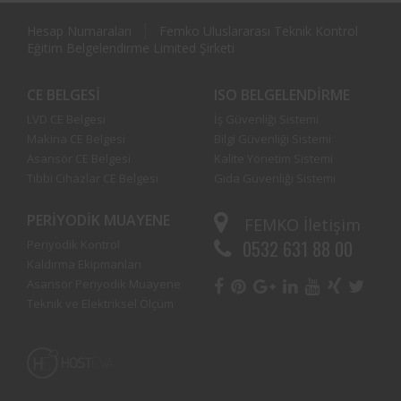
Hesap Numaraları
Femko Uluslararası Teknik Kontrol
Eğitim Belgelendirme Limited Şirketi
CE BELGESI
ISO BELGELENDIRME
LVD CE Belgesi
İş Güvenliği Sistemi
Makina CE Belgesi
Bilgi Güvenliği Sistemi
Asansör CE Belgesi
Kalite Yönetim Sistemi
Tıbbi Cihazlar CE Belgesi
Gıda Güvenliği Sistemi
PERIYODIK MUAYENE
FEMKO
İletişim
0532 631 88 00
Periyodik Kontrol
Kaldırma Ekipmanları
Asansör Periyodik Muayene
Teknik ve Elektriksel Ölçüm